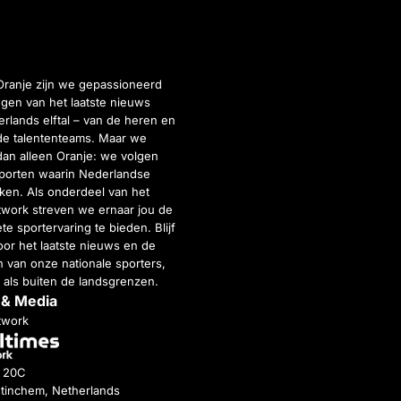
Oranje zijn we gepassioneerd
gen van het laatste nieuws
rlands elftal – van de heren en
de talententeams. Maar we
dan alleen Oranje: we volgen
porten waarin Nederlandse
inken. Als onderdeel van het
twork streven we ernaar jou de
e sportervaring te bieden. Blijf
or het laatste nieuws en de
 van onze nationale sporters,
 als buiten de landsgrenzen.
 & Media
twork
g 20C
tinchem, Netherlands