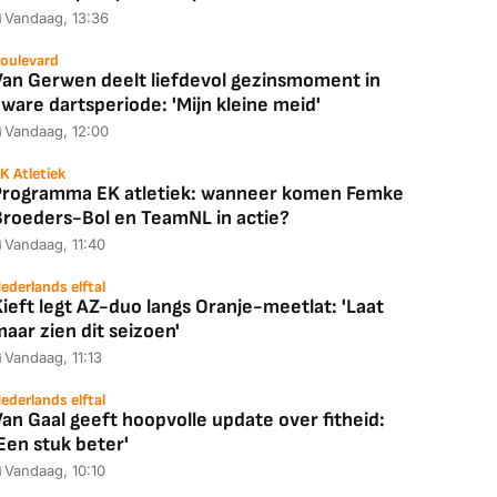
Vandaag, 13:36
oulevard
Van Gerwen deelt liefdevol gezinsmoment in
ware dartsperiode: 'Mijn kleine meid'
Vandaag, 12:00
K Atletiek
Programma EK atletiek: wanneer komen Femke
Broeders-Bol en TeamNL in actie?
Vandaag, 11:40
ederlands elftal
ieft legt AZ-duo langs Oranje-meetlat: 'Laat
aar zien dit seizoen'
Vandaag, 11:13
Coolblue
MediaMarkt
ED55C56LB
JBL Partybox
Google TV Streame
ederlands elftal
an Gaal geeft hoopvolle update over fitheid:
2025)
Ultimate Zwart
4K
Een stuk beter'
Vandaag, 10:10