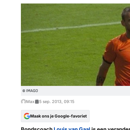
© IMAGO
Max
5 sep. 2013, 09:15
Maak ons je Google-favoriet
Bondscoach
Louis van Gaal
is een veranderl