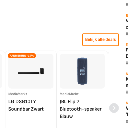
B
z
Bekijk alle deals
E
AANBIEDING -14%
N
K
m
MediaMarkt
MediaMarkt
EP.nl
LG DSG10TY
JBL Flip 7
LG OL
N
V
Soundbar Zwart
Bluetooth-speaker
4K TV (
'
Blauw