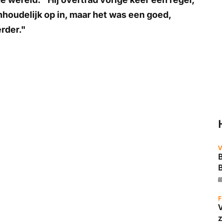
 inhoudelijk op in, maar het was een goed,
rder."
V
B
F
z