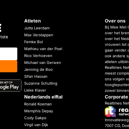
Atleten
Over ons
Bij Mee Met 
Jutta Leerdam
over het bren
Max Verstappen
atste
over het Nede
Femke Bol
vrouwen tot 
Mathieu van der Poel
gaan verder 
Rico Verhoeven
ook andere s
atleten uitbl
Michael van Gerwen
Realtimes Ne
Jenning de Boo
meest complet
Sifan Hassan
ons volgen vo
Suzanne Schulting
hoogtepunten
Lieke Klaver
zowel binnen
Nederlands elftal
Corporate
Realtimes Ne
Ronald Koeman
Memphis Depay
Cody Gakpo
Innovatiewe
Virgil van Dijk
7007 CD, Doe