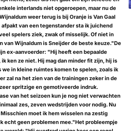
enkele interlands niet opgeroepen, maar nu de
ijnaldum weer terug is bij Oranje is Van Gaal
 afpakt van een tegenstander sta ik juichend
 veel spelers ziek, zwak of misselijk. Of niet in
n van Wijnaldum is Sneijder de beste keuze."De
jn ex-aanvoerder: "Hij heeft een bepaalde
ik ken ze niet. Hij mag dan minder fit zijn, hij is
s we in kleine ruimtes komen te spelen, zoals ik
 zal na het zien van de trainingen zeker in de
 zeer spritzige en gemotiveerde indruk.
e fase van het seizoen kun je nog niet verwachten
minimaal zes, zeven wedstrijden voor nodig. Nu
 Misschien moet ik hem wisselen na zestig
 ik echt geen problemen mee."Het probleempje
e wereld: "Hij overtrad vorige keer een regel,