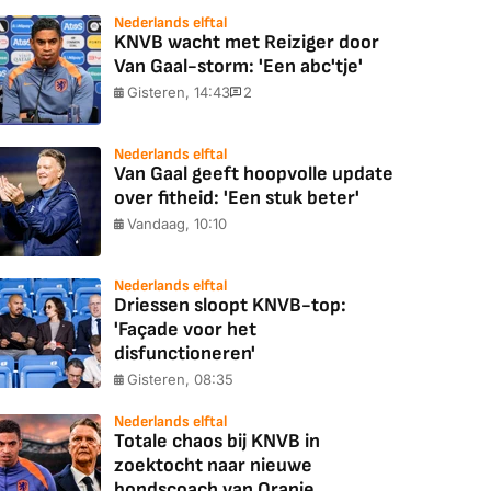
Nederlands elftal
KNVB wacht met Reiziger door
Van Gaal-storm: 'Een abc'tje'
Gisteren, 14:43
2
Nederlands elftal
Van Gaal geeft hoopvolle update
over fitheid: 'Een stuk beter'
Vandaag, 10:10
Nederlands elftal
Driessen sloopt KNVB-top:
'Façade voor het
disfunctioneren'
Gisteren, 08:35
Nederlands elftal
Totale chaos bij KNVB in
zoektocht naar nieuwe
bondscoach van Oranje