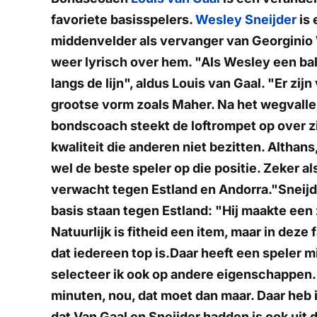
favoriete basisspelers.
Wesley Sneijder
is 
middenvelder als vervanger van Georginio W
weer lyrisch over hem. "Als Wesley een bal
langs de lijn", aldus Louis van Gaal. "Er zijn
grootse vorm zoals Maher. Na het wegvalle
bondscoach steekt de loftrompet op over zi
kwaliteit die anderen niet bezitten. Althans, 
wel de beste speler op die positie. Zeker al
verwacht tegen Estland en Andorra."Sneijder
basis staan tegen Estland: "Hij maakte een
Natuurlijk is fitheid een item, maar in dez
dat iedereen top is.Daar heeft een speler 
selecteer ik ook op andere eigenschappen.
minuten, nou, dat moet dan maar. Daar heb
dat Van Gaal en Sneijder hadden is ook uit d