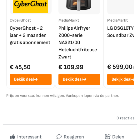
CyberGhost
MediaMarkt
MediaMarkt
CyberGhost - 2
Philips Airfryer
LG DSG10TY
jaar + 2 maanden
2000-serie
Soundbar Zwar
gratis abonnement
NA321/00
Heteluchtfriteuse
Zwart
€ 599,00
€ 45,50
€ 109,99
€ 7
Bekijk deal
Bekijk deal
Bekijk deal
Prijs en voorraad kunnen wijzigen. Aankopen lopen via de partner.
0 reacties
Interessant
Reageren
Delen