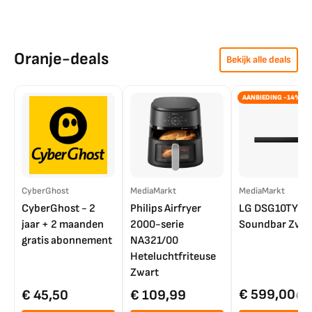
Oranje-deals
Bekijk alle deals
AANBIEDING -14%
CyberGhost
MediaMarkt
MediaMarkt
CyberGhost - 2
Philips Airfryer
LG DSG10TY
jaar + 2 maanden
2000-serie
Soundbar Zwar
gratis abonnement
NA321/00
Heteluchtfriteuse
Zwart
€ 599,00
€ 45,50
€ 109,99
€ 7