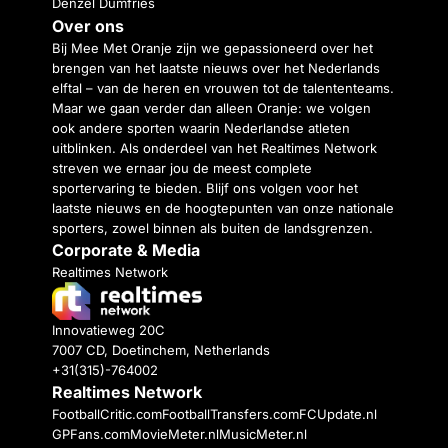
Denzel Dumfries
Over ons
Bij Mee Met Oranje zijn we gepassioneerd over het
brengen van het laatste nieuws over het Nederlands
elftal – van de heren en vrouwen tot de talententeams.
Maar we gaan verder dan alleen Oranje: we volgen
ook andere sporten waarin Nederlandse atleten
uitblinken. Als onderdeel van het Realtimes Network
streven we ernaar jou de meest complete
sportervaring te bieden. Blijf ons volgen voor het
laatste nieuws en de hoogtepunten van onze nationale
sporters, zowel binnen als buiten de landsgrenzen.
Corporate & Media
Realtimes Network
Innovatieweg 20C
7007 CD, Doetinchem, Netherlands
+31(315)-764002
Realtimes Network
FootballCritic.com
FootballTransfers.com
FCUpdate.nl
GPFans.com
MovieMeter.nl
MusicMeter.nl