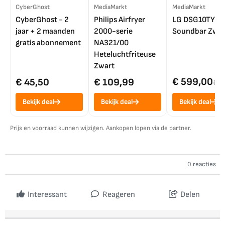
CyberGhost
MediaMarkt
MediaMarkt
CyberGhost - 2
Philips Airfryer
LG DSG10TY
jaar + 2 maanden
2000-serie
Soundbar Zwar
gratis abonnement
NA321/00
Heteluchtfriteuse
Zwart
€ 599,00
€ 45,50
€ 109,99
€ 7
Bekijk deal
Bekijk deal
Bekijk deal
Prijs en voorraad kunnen wijzigen. Aankopen lopen via de partner.
0 reacties
Interessant
Reageren
Delen