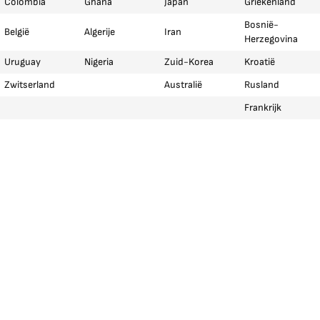
Colombia
Ghana
Japan
Griekenland
Bosnië-
België
Algerije
Iran
Herzegovina
Uruguay
Nigeria
Zuid-Korea
Kroatië
Zwitserland
Australië
Rusland
Frankrijk