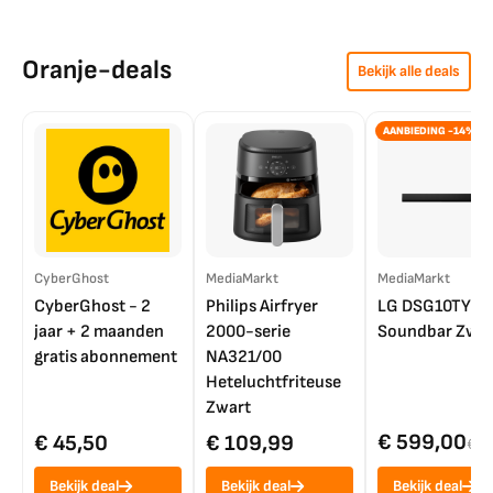
Oranje-deals
Bekijk alle deals
AANBIEDING -14%
CyberGhost
MediaMarkt
MediaMarkt
CyberGhost - 2
Philips Airfryer
LG DSG10TY
jaar + 2 maanden
2000-serie
Soundbar Zwar
gratis abonnement
NA321/00
Heteluchtfriteuse
Zwart
€ 599,00
€ 45,50
€ 109,99
€ 7
Bekijk deal
Bekijk deal
Bekijk deal