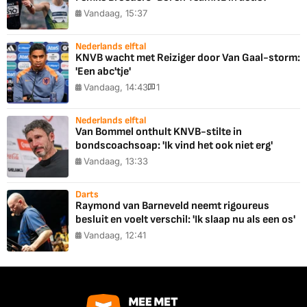
Vandaag, 15:37
Nederlands elftal
KNVB wacht met Reiziger door Van Gaal-storm:
'Een abc'tje'
Vandaag, 14:43
1
Nederlands elftal
Van Bommel onthult KNVB-stilte in
bondscoachsoap: 'Ik vind het ook niet erg'
Vandaag, 13:33
Darts
Raymond van Barneveld neemt rigoureus
besluit en voelt verschil: 'Ik slaap nu als een os'
Vandaag, 12:41