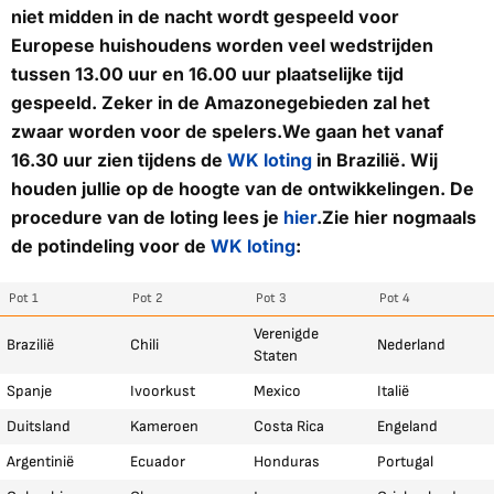
niet midden in de nacht wordt gespeeld voor
Europese huishoudens worden veel wedstrijden
tussen 13.00 uur en 16.00 uur plaatselijke tijd
gespeeld. Zeker in de Amazonegebieden zal het
zwaar worden voor de spelers.We gaan het vanaf
16.30 uur zien tijdens de
WK loting
in Brazilië. Wij
houden jullie op de hoogte van de ontwikkelingen. De
procedure van de loting lees je
hier
.Zie hier nogmaals
de potindeling voor de
WK loting
:
Pot 1
Pot 2
Pot 3
Pot 4
Verenigde
Brazilië
Chili
Nederland
Staten
Spanje
Ivoorkust
Mexico
Italië
Duitsland
Kameroen
Costa Rica
Engeland
Argentinië
Ecuador
Honduras
Portugal