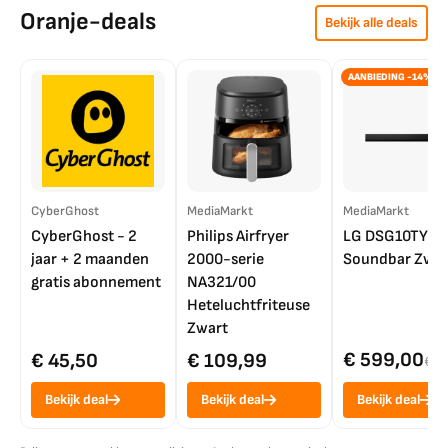
Oranje-deals
Bekijk alle deals
AANBIEDING -14%
CyberGhost
MediaMarkt
MediaMarkt
CyberGhost - 2
Philips Airfryer
LG DSG10TY
jaar + 2 maanden
2000-serie
Soundbar Zwar
gratis abonnement
NA321/00
Heteluchtfriteuse
Zwart
€ 599,00
€ 45,50
€ 109,99
€ 7
Bekijk deal
Bekijk deal
Bekijk deal