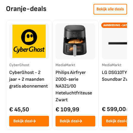
Oranje-deals
Bekijk alle deals
AANBIEDING -14%
CyberGhost
MediaMarkt
MediaMarkt
CyberGhost - 2
Philips Airfryer
LG DSG10TY
jaar + 2 maanden
2000-serie
Soundbar Zwar
gratis abonnement
NA321/00
Heteluchtfriteuse
Zwart
€ 599,00
€ 45,50
€ 109,99
€ 7
Bekijk deal
Bekijk deal
Bekijk deal