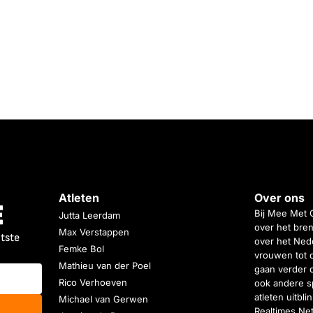
Atleten
Over ons
Bij Mee Met 
Jutta Leerdam
over het bren
Max Verstappen
atste
over het Nede
Femke Bol
vrouwen tot 
Mathieu van der Poel
gaan verder 
Rico Verhoeven
ook andere s
atleten uitbl
Michael van Gerwen
Realtimes Ne