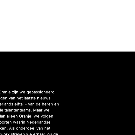
Oranje zijn we gepassioneerd
gen van het laatste nieuws
rlands elftal – van de heren en
de talententeams. Maar we
dan alleen Oranje: we volgen
porten waarin Nederlandse
inken. Als onderdeel van het
twork streven we ernaar jou de