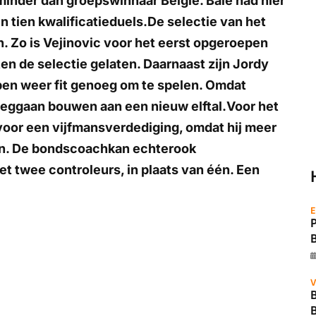
inder dan groepswinnaar België. Bale had hier
in tien kwalificatieduels.De selectie van het
n. Zo is Vejinovic voor het eerst opgeroepen
ten de selectie gelaten. Daarnaast zijn Jordy
bben weer fit genoeg om te spelen. Omdat
oeggaan bouwen aan een nieuw elftal.Voor het
 voor een vijfmansverdediging, omdat hij meer
ngen. De bondscoachkan echterook
 twee controleurs, in plaats van één. Een
E
V
B