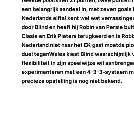
tweede plaatsmet 21 punten, twee punten m
een belangrijk aandeel in, met zeven goals 
Nederlands elftal kent wel wat verrassinge
door Blind en heeft hij Robin van Persie bui
Clasie en Erik Pieters terugkeerd en is Ro
Nederland niet naar het EK gaat moetde pl
duel tegenWales kiest Blind waarschijnlijk
flexibiliteit in zijn speelwijze wil aanbre
experimenteren met een 4-3-3-systeem met
precieze opstelling is nog niet bekend.