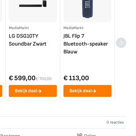
MediaMarkt
MediaMarkt
EP.nl
LG DSG10TY
JBL Flip 7
LG OL
Soundbar Zwart
Bluetooth-speaker
4K TV (
Blauw
€ 599,00
€ 113,00
€ 1.0
€ 700,00
Bekijk deal
Bekijk deal
Bekij
0 reacties