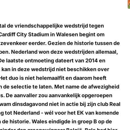
ftal de vriendschappelijke wedstrijd tegen
Cardiff City Stadium in Walesen begint om
 zevenkeer eerder. Gezien de historie tussen de
bben. Nederland won deze wedstrijden allemaal,
De laatste ontmoeting dateert van 2014 en
kan in deze wedstrijd niet beschikken over
et duo is niet helemaalfit en daarom heeft
de selectie te laten. Met name de afwezigheid
es. De aanvaller zou aanvankelijk opgeroepen
am dinsdagavond niet in actie bij zijn club Real
ing tot Nederland - wél voor het EK van komende
in de historie. Wales eindigde in groep B op de