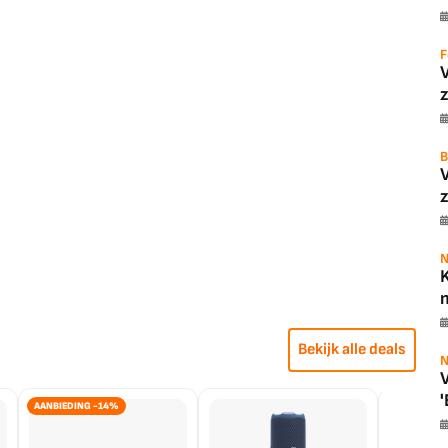
F
z
B
z
N
K
m
Bekijk alle deals
N
V
'
AANBIEDING -14%