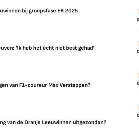
euwinnen bij groepsfase EK 2025
0
uven: 'Ik heb het écht niet best gehad'
0
0
mogen van F1-coureur Max Verstappen?
0
ting van de Oranje Leeuwinnen uitgezonden?