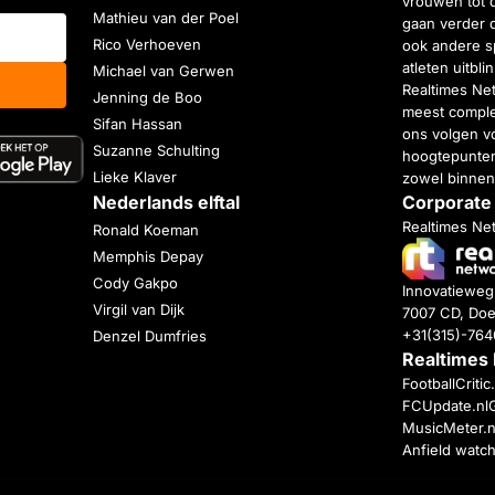
vrouwen tot 
Mathieu van der Poel
gaan verder 
Rico Verhoeven
ook andere s
atleten uitbl
Michael van Gerwen
Realtimes Ne
Jenning de Boo
meest complet
Sifan Hassan
ons volgen vo
Suzanne Schulting
hoogtepunten
Lieke Klaver
zowel binnen
Nederlands elftal
Corporate
Realtimes Ne
Ronald Koeman
Memphis Depay
Cody Gakpo
Innovatiewe
Virgil van Dijk
7007 CD, Doe
+31(315)-76
Denzel Dumfries
Realtimes
FootballCriti
FCUpdate.nl
MusicMeter.n
Anfield watc