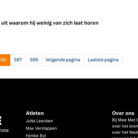
it waarom hij weinig van zich laat horen
386
387
388
Volgende pagina
Laatste pagina
Atleten
Over ons
Bij Mee Met 
Jutta Leerdam
over het bren
Max Verstappen
atste
over het Nede
Femke Bol