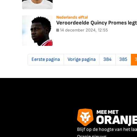
Nederlands elftal
Veroordeelde Quincy Promes legt u
14 december 2024, 12:55
Eerste pagina
Vorige pagina
384
385
Blijf op de hoogte van het la
Oranje nieuws