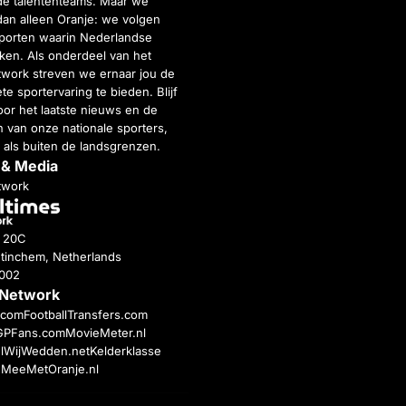
de talententeams. Maar we
dan alleen Oranje: we volgen
porten waarin Nederlandse
inken. Als onderdeel van het
twork streven we ernaar jou de
e sportervaring te bieden. Blijf
or het laatste nieuws en de
 van onze nationale sporters,
 als buiten de landsgrenzen.
 & Media
twork
g 20C
tinchem, Netherlands
4002
 Network
c.com
FootballTransfers.com
GPFans.com
MovieMeter.nl
l
WijWedden.net
Kelderklasse
h
MeeMetOranje.nl