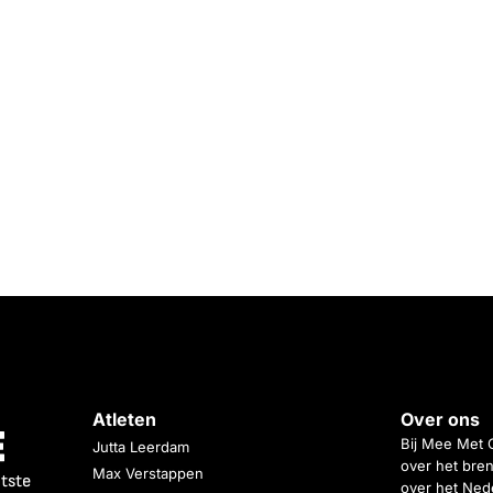
Atleten
Over ons
Bij Mee Met 
Jutta Leerdam
over het bren
Max Verstappen
atste
over het Nede