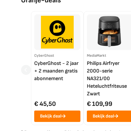
Oranje-deals
CyberGhost
MediaMarkt
CyberGhost - 2 jaar
Philips Airfryer
+ 2 maanden gratis
2000-serie
abonnement
NA321/00
Heteluchtfriteuse
Zwart
€ 45,50
€ 109,99
Bekijk deal
Bekijk deal