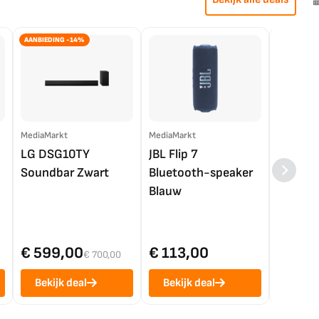
AANBIEDING -14%
MediaMarkt
MediaMarkt
EP.nl
LG DSG10TY
JBL Flip 7
LG OL
Soundbar Zwart
Bluetooth-speaker
4K TV (
Blauw
€ 599,00
€ 113,00
€ 1.0
€ 700,00
Bekijk deal
Bekijk deal
Bekij