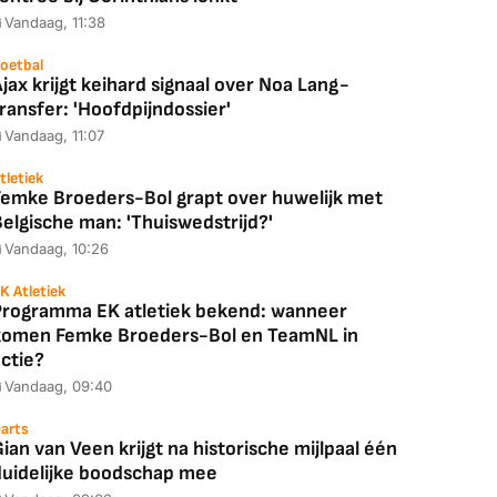
Vandaag, 11:38
oetbal
jax krijgt keihard signaal over Noa Lang-
ransfer: 'Hoofdpijndossier'
Vandaag, 11:07
tletiek
Femke Broeders-Bol grapt over huwelijk met
elgische man: 'Thuiswedstrijd?'
Vandaag, 10:26
K Atletiek
Programma EK atletiek bekend: wanneer
komen Femke Broeders-Bol en TeamNL in
ctie?
Vandaag, 09:40
arts
ian van Veen krijgt na historische mijlpaal één
duidelijke boodschap mee