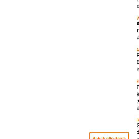
V
A
t
A
B
E
a
D
G
Bekijk alle deals