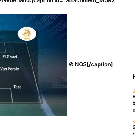
 - Nederland:[caption id="attachment_18592"
© NOS[/caption]
D
b
N
r