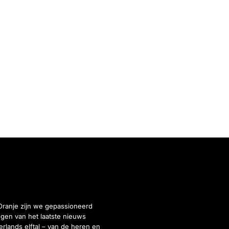
Oranje zijn we gepassioneerd
gen van het laatste nieuws
rlands elftal – van de heren en