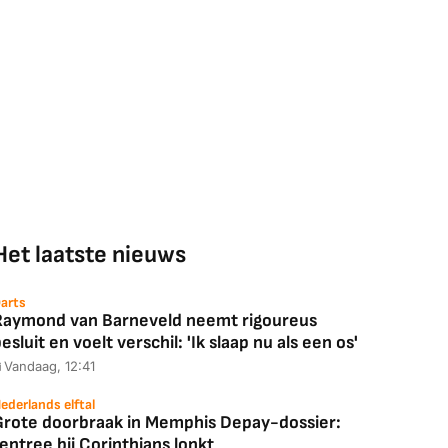
Het laatste nieuws
arts
Raymond van Barneveld neemt rigoureus
esluit en voelt verschil: 'Ik slaap nu als een os'
Vandaag, 12:41
ederlands elftal
Grote doorbraak in Memphis Depay-dossier:
entree bij Corinthians lonkt