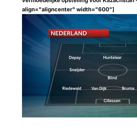
vermoedelijke opstelling voor Kazachstan
align="aligncenter" width="600"]