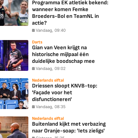
Programma EK atletiek bekend:
wanneer komen Femke
Broeders-Bol en TeamNL in
actie?
Vandaag, 09:40
Darts
Gian van Veen krijgt na
historische mijlpaal één
duidelijke boodschap mee
Vandaag, 09:02
Nederlands elftal
Driessen sloopt KNVB-top:
'Façade voor het
disfunctioneren'
Vandaag, 08:35
Nederlands elftal
Buitenland kijkt met verbazing
naar Oranje-soap: 'Iets zieligs'