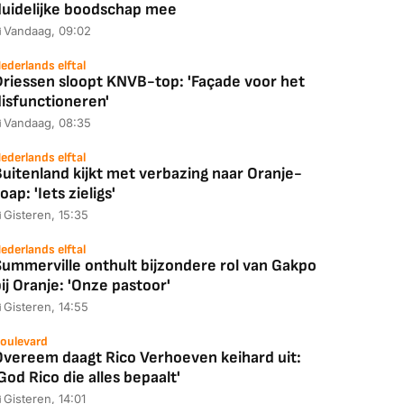
duidelijke boodschap mee
Vandaag, 09:02
ederlands elftal
Driessen sloopt KNVB-top: 'Façade voor het
disfunctioneren'
Vandaag, 08:35
ederlands elftal
uitenland kijkt met verbazing naar Oranje-
oap: 'Iets zieligs'
Gisteren, 15:35
ederlands elftal
Summerville onthult bijzondere rol van Gakpo
ij Oranje: 'Onze pastoor'
Gisteren, 14:55
oulevard
Overeem daagt Rico Verhoeven keihard uit:
God Rico die alles bepaalt'
Gisteren, 14:01