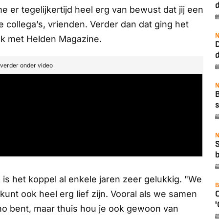
er tegelijkertijd heel erg van bewust dat jij een
 collega’s, vrienden. Verder dan dat ging het
N
ek met
Helden Magazine.
t verder onder video
N
B
s
N
b
 is het koppel al enkele jaren zeer gelukkig. "We
B
kunt ook heel erg lief zijn. Vooral als we samen
'
acho bent, maar thuis hou je ook gewoon van