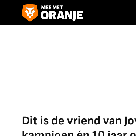
Dit is de vriend van J
kampioen én 10 jaar o