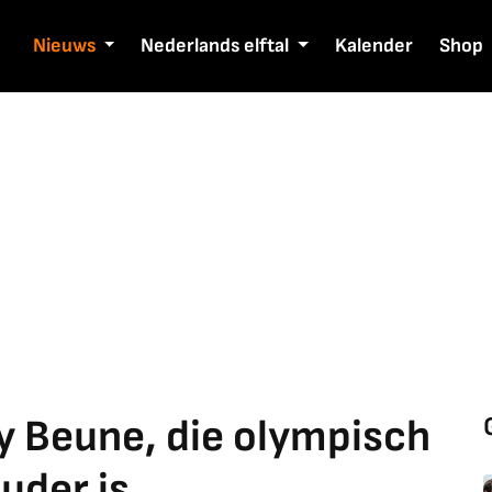
Nieuws
Nederlands elftal
Kalender
Shop
oy Beune, die olympisch
uder is