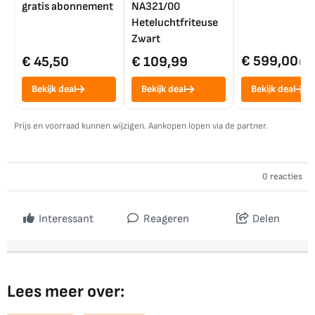
gratis abonnement
NA321/00
Heteluchtfriteuse
Zwart
€ 599,00
€ 45,50
€ 109,99
€ 7
Bekijk deal
Bekijk deal
Bekijk deal
Prijs en voorraad kunnen wijzigen. Aankopen lopen via de partner.
0 reacties
Interessant
Reageren
Delen
Lees meer over: