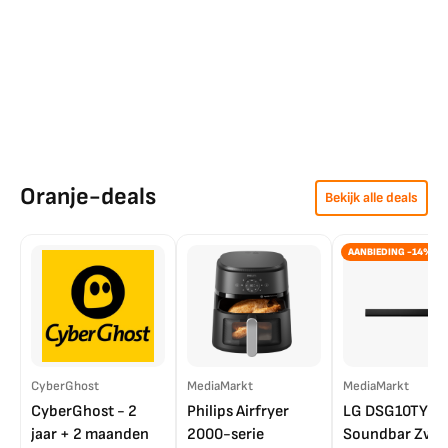
Oranje-deals
Bekijk alle deals
AANBIEDING -14%
CyberGhost
MediaMarkt
MediaMarkt
CyberGhost - 2
Philips Airfryer
LG DSG10TY
jaar + 2 maanden
2000-serie
Soundbar Zwar