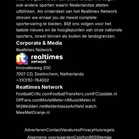
ook andere sporten waarin Nederlandse atleten
uitblinken. Als onderdeel van het Realtimes Network
streven we ernaar jou de meest complete
sportervaring te bieden. Blijf ons volgen voor het
laatste nieuws en de hoogtepunten van onze nationale
sporters, zowel binnen als buiten de landsgrenzen.
Corporate & Media
Realtimes Network
Innovatieweg 20C
7007 CD, Doetinchem, Netherlands
+31(315)-764002
Realtimes Network
FootballCritic.com
FootballTransfers.com
FCUpdate.nl
GPFans.com
MovieMeter.nl
MusicMeter.nl
WijWedden.net
Kelderklasse
Anfield watch
MeeMetOranje.nl
Adverteren
Contact
Vacatures
Privacy
Huisregels
Algemene voorwaarden
Colofon
RSS
Sitemap