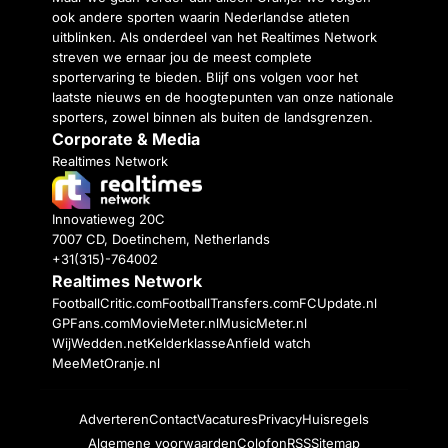
ook andere sporten waarin Nederlandse atleten
uitblinken. Als onderdeel van het Realtimes Network
streven we ernaar jou de meest complete
sportervaring te bieden. Blijf ons volgen voor het
laatste nieuws en de hoogtepunten van onze nationale
sporters, zowel binnen als buiten de landsgrenzen.
Corporate & Media
Realtimes Network
Innovatieweg 20C
7007 CD, Doetinchem, Netherlands
+31(315)-764002
Realtimes Network
FootballCritic.com
FootballTransfers.com
FCUpdate.nl
GPFans.com
MovieMeter.nl
MusicMeter.nl
WijWedden.net
Kelderklasse
Anfield watch
MeeMetOranje.nl
Adverteren
Contact
Vacatures
Privacy
Huisregels
Algemene voorwaarden
Colofon
RSS
Sitemap