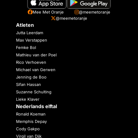
Mee Met Oranje
@meemetoranje
@meemetoranje
Atleten
Jutta Leerdam
Max Verstappen
Femke Bol
Mathieu van der Poel
Rico Verhoeven
Michael van Gerwen
Jenning de Boo
Sifan Hassan
Suzanne Schulting
Lieke Klaver
Nederlands elftal
Ronald Koeman
Memphis Depay
Cody Gakpo
Virgil van Dijk