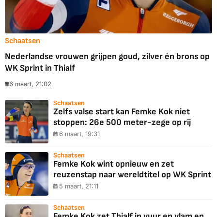
Schaatsen
Nederlandse vrouwen grijpen goud, zilver én brons op
WK Sprint in Thialf
6 maart, 21:02
Schaatsen
Zelfs valse start kan Femke Kok niet
stoppen: 26e 500 meter-zege op rij
6 maart, 19:31
Schaatsen
Femke Kok wint opnieuw en zet
reuzenstap naar wereldtitel op WK Sprint
5 maart, 21:11
Schaatsen
Femke Kok zet Thialf in vuur en vlam en