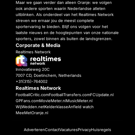
Maar we gaan verder dan alleen Oranje: we volgen
ook andere sporten waarin Nederlandse atleten
uitblinken. Als onderdeel van het Realtimes Network
streven we ernaar jou de meest complete
sportervaring te bieden. Blijf ons volgen voor het
laatste nieuws en de hoogtepunten van onze nationale
sporters, zowel binnen als buiten de landsgrenzen.
Corporate & Media
Realtimes Network
Innovatieweg 20C
7007 CD, Doetinchem, Netherlands
+31(315)-764002
Realtimes Network
FootballCritic.com
FootballTransfers.com
FCUpdate.nl
GPFans.com
MovieMeter.nl
MusicMeter.nl
WijWedden.net
Kelderklasse
Anfield watch
MeeMetOranje.nl
Adverteren
Contact
Vacatures
Privacy
Huisregels