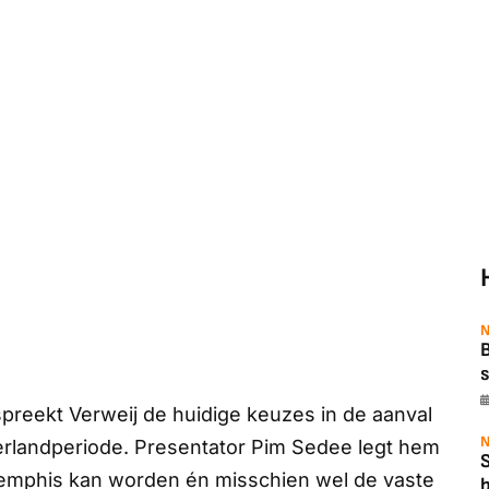
N
B
s
preekt Verweij de huidige keuzes in de aanval
N
interlandperiode. Presentator Pim Sedee legt hem
Memphis kan worden én misschien wel de vaste
b