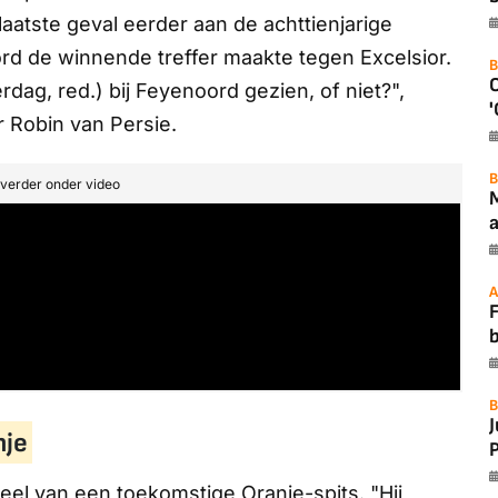
laatste geval eerder aan de achttienjarige
ord de winnende treffer maakte tegen Excelsior.
B
dag, red.) bij Feyenoord gezien, of niet?",
'
er Robin van Persie.
B
t verder onder video
a
A
F
B
nje
P
veel van een toekomstige Oranje-spits. "Hij