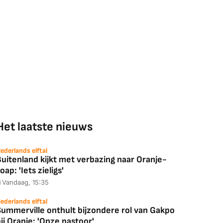
Het laatste nieuws
ederlands elftal
uitenland kijkt met verbazing naar Oranje-
oap: 'Iets zieligs'
Vandaag, 15:35
ederlands elftal
Summerville onthult bijzondere rol van Gakpo
ij Oranje: 'Onze pastoor'