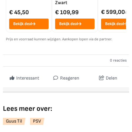
Zwart
€ 599,00
€ 45,50
€ 109,99
€ 7
Bekijk deal
Bekijk deal
Bekijk deal
Prijs en voorraad kunnen wijzigen. Aankopen lopen via de partner.
0 reacties
Interessant
Reageren
Delen
Lees meer over:
Guus Til
PSV