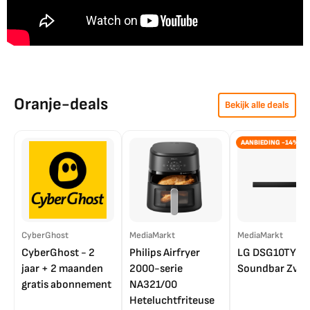
Oranje-deals
Bekijk alle deals
AANBIEDING -14%
CyberGhost
MediaMarkt
MediaMarkt
CyberGhost - 2
Philips Airfryer
LG DSG10TY
jaar + 2 maanden
2000-serie
Soundbar Zwar
gratis abonnement
NA321/00
Heteluchtfriteuse