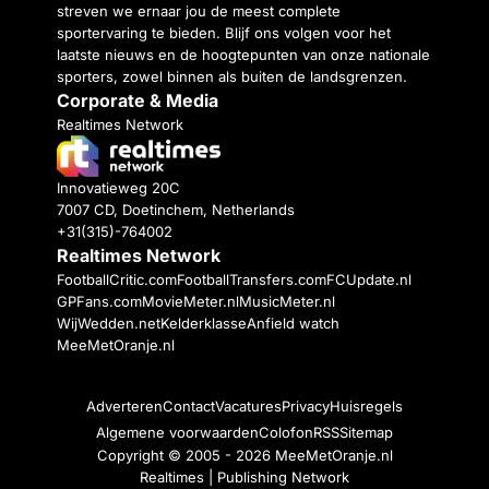
streven we ernaar jou de meest complete
sportervaring te bieden. Blijf ons volgen voor het
laatste nieuws en de hoogtepunten van onze nationale
sporters, zowel binnen als buiten de landsgrenzen.
Corporate & Media
Realtimes Network
Innovatieweg 20C
7007 CD, Doetinchem, Netherlands
+31(315)-764002
Realtimes Network
FootballCritic.com
FootballTransfers.com
FCUpdate.nl
GPFans.com
MovieMeter.nl
MusicMeter.nl
WijWedden.net
Kelderklasse
Anfield watch
MeeMetOranje.nl
Adverteren
Contact
Vacatures
Privacy
Huisregels
Algemene voorwaarden
Colofon
RSS
Sitemap
Copyright © 2005 - 2026
MeeMetOranje.nl
Realtimes | Publishing Network