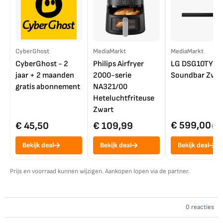
CyberGhost
MediaMarkt
MediaMarkt
CyberGhost - 2
Philips Airfryer
LG DSG10TY
jaar + 2 maanden
2000-serie
Soundbar Zwar
gratis abonnement
NA321/00
Heteluchtfriteuse
Zwart
€ 599,00
€ 45,50
€ 109,99
€ 7
Bekijk deal
Bekijk deal
Bekijk deal
Prijs en voorraad kunnen wijzigen. Aankopen lopen via de partner.
0 reacties