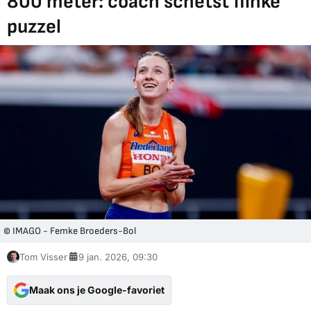
800 meter: coach schetst flinke
puzzel
© IMAGO - Femke Broeders-Bol
Tom Visser
9 jan. 2026, 09:30
Maak ons je Google-favoriet