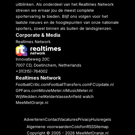
uitblinken. Als onderdeel van het Realtimes Network
streven we ernaar jou de meest complete
sportervaring te bieden. Blijf ons volgen voor het
laatste nieuws en de hoogtepunten van onze nationale
sporters, zowel binnen als buiten de landsgrenzen.
Corporate & Media
Realtimes Network
Innovatieweg 20C
7007 CD, Doetinchem, Netherlands
+31(315)-764002
Realtimes Network
FootballCritic.com
FootballTransfers.com
FCUpdate.nl
GPFans.com
MovieMeter.nl
MusicMeter.nl
WijWedden.net
Kelderklasse
Anfield watch
MeeMetOranje.nl
Adverteren
Contact
Vacatures
Privacy
Huisregels
Algemene voorwaarden
Colofon
RSS
Sitemap
Copyright © 2005 - 2026
MeeMetOranje.nl