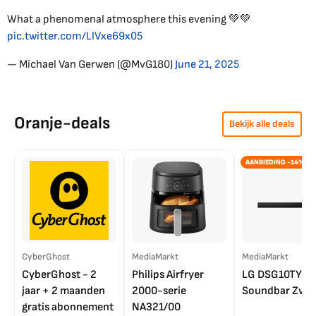
What a phenomenal atmosphere this evening 💚💚
pic.twitter.com/LlVxe69x05
— Michael Van Gerwen (@MvG180)
June 21, 2025
Oranje-deals
Bekijk alle deals
AANBIEDING -14%
CyberGhost
MediaMarkt
MediaMarkt
CyberGhost - 2
Philips Airfryer
LG DSG10TY
jaar + 2 maanden
2000-serie
Soundbar Zwar
gratis abonnement
NA321/00