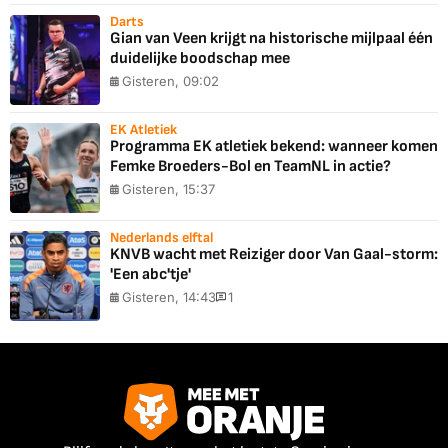
Darts
Gian van Veen krijgt na historische mijlpaal één
duidelijke boodschap mee
Gisteren, 09:02
EK Atletiek
Programma EK atletiek bekend: wanneer komen
Femke Broeders-Bol en TeamNL in actie?
Gisteren, 15:37
Nederlands elftal
KNVB wacht met Reiziger door Van Gaal-storm:
'Een abc'tje'
Gisteren, 14:43
1