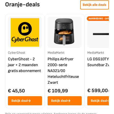
Oranje-deals
Bekijk alle deals
AANBIEDING -14%
CyberGhost
MediaMarkt
MediaMarkt
CyberGhost - 2
Philips Airfryer
LG DSG10TY
jaar + 2 maanden
2000-serie
Soundbar Zwar
gratis abonnement
NA321/00
Heteluchtfriteuse
Zwart
€ 599,00
€ 45,50
€ 109,99
€ 7
Bekijk deal
Bekijk deal
Bekijk deal