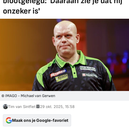
blootgelegd: 'Daaraan zie je dat hij
onzeker is'
© IMAGO - Michael van Gerwen
Tim van Sintfiet
29 okt. 2025, 15:58
Maak ons je Google-favoriet