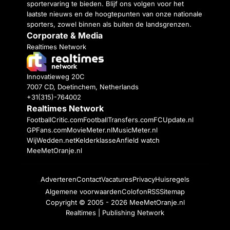
sportervaring te bieden. Blijf ons volgen voor het
laatste nieuws en de hoogtepunten van onze nationale
sporters, zowel binnen als buiten de landsgrenzen.
Corporate & Media
Realtimes Network
Innovatieweg 20C
7007 CD, Doetinchem, Netherlands
+31(315)-764002
Realtimes Network
FootballCritic.com
FootballTransfers.com
FCUpdate.nl
GPFans.com
MovieMeter.nl
MusicMeter.nl
WijWedden.net
Kelderklasse
Anfield watch
MeeMetOranje.nl
Adverteren
Contact
Vacatures
Privacy
Huisregels
Algemene voorwaarden
Colofon
RSS
Sitemap
Copyright © 2005 - 2026
MeeMetOranje.nl
Realtimes | Publishing Network