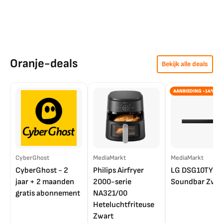
Oranje-deals
Bekijk alle deals
AANBIEDING -14%
CyberGhost
MediaMarkt
MediaMarkt
CyberGhost - 2
Philips Airfryer
LG DSG10TY
jaar + 2 maanden
2000-serie
Soundbar Zwar
gratis abonnement
NA321/00
Heteluchtfriteuse
Zwart