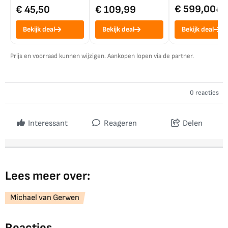
€ 599,00
€ 45,50
€ 109,99
€ 7
Bekijk deal
Bekijk deal
Bekijk deal
Prijs en voorraad kunnen wijzigen. Aankopen lopen via de partner.
0 reacties
Interessant
Reageren
Delen
Lees meer over:
Michael van Gerwen
Reacties