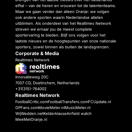
elftal – van de heren en vrouwen tot de talententeams.
Maar we gaan verder dan alleen Oranje: we volgen
ook andere sporten waarin Nederlandse atleten
uitblinken. Als onderdeel van het Realtimes Network
streven we ernaar jou de meest complete
sportervaring te bieden. Blijf ons volgen voor het
laatste nieuws en de hoogtepunten van onze nationale
sporters, zowel binnen als buiten de landsgrenzen.
Corporate & Media
Realtimes Network
Innovatieweg 20C
7007 CD, Doetinchem, Netherlands
+31(315)-764002
Realtimes Network
FootballCritic.com
FootballTransfers.com
FCUpdate.nl
GPFans.com
MovieMeter.nl
MusicMeter.nl
WijWedden.net
Kelderklasse
Anfield watch
MeeMetOranje.nl