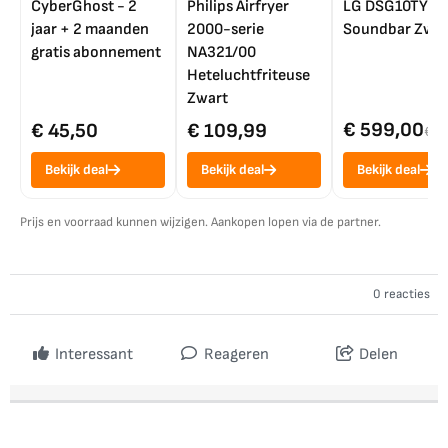
CyberGhost - 2
Philips Airfryer
LG DSG10TY
jaar + 2 maanden
2000-serie
Soundbar Zwar
gratis abonnement
NA321/00
Heteluchtfriteuse
Zwart
€ 599,00
€ 45,50
€ 109,99
€ 7
Bekijk deal
Bekijk deal
Bekijk deal
Prijs en voorraad kunnen wijzigen. Aankopen lopen via de partner.
0 reacties
Interessant
Reageren
Delen