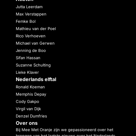
Jutta Leerdam
Max Verstappen
Femke Bol
Mathieu van der Poel
Rico Verhoeven
Michael van Gerwen
Jenning de Boo
Sifan Hassan
Suzanne Schulting
Lieke Klaver
Nederlands elftal
Ronald Koeman
Memphis Depay
Cody Gakpo
Virgil van Dijk
Denzel Dumfries
Over ons
Bij Mee Met Oranje zijn we gepassioneerd over het
brengen van het laatste nieuws over het Nederlands