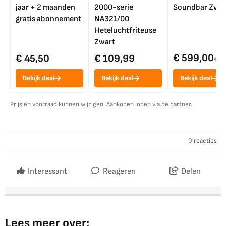
jaar + 2 maanden
2000-serie
Soundbar Zwar
gratis abonnement
NA321/00
Heteluchtfriteuse
Zwart
€ 599,00
€ 45,50
€ 109,99
€ 7
Bekijk deal
Bekijk deal
Bekijk deal
Prijs en voorraad kunnen wijzigen. Aankopen lopen via de partner.
0 reacties
Interessant
Reageren
Delen
Lees meer over: