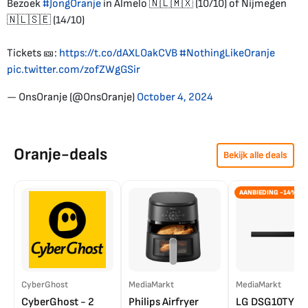
Bezoek
#JongOranje
in Almelo 🇳🇱🇲🇽 (10/10) of Nijmegen
🇳🇱🇸🇪 (14/10)
Tickets 🎫:
https://t.co/dAXLOakCVB
#NothingLikeOranje
pic.twitter.com/zofZWgGSir
— OnsOranje (@OnsOranje)
October 4, 2024
Oranje-deals
Bekijk alle deals
AANBIEDING -14%
CyberGhost
MediaMarkt
MediaMarkt
CyberGhost - 2
Philips Airfryer
LG DSG10TY