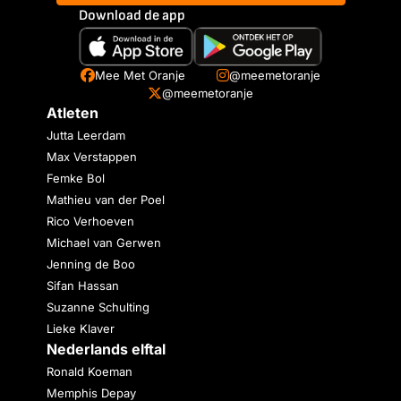
Download de app
Mee Met Oranje
@meemetoranje
@meemetoranje
Atleten
Jutta Leerdam
Max Verstappen
Femke Bol
Mathieu van der Poel
Rico Verhoeven
Michael van Gerwen
Jenning de Boo
Sifan Hassan
Suzanne Schulting
Lieke Klaver
Nederlands elftal
Ronald Koeman
Memphis Depay