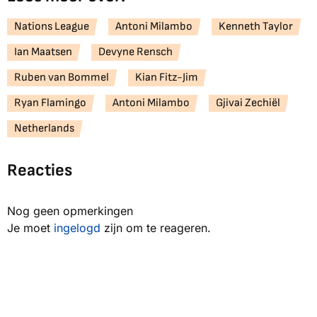
Nations League
Antoni Milambo
Kenneth Taylor
Ian Maatsen
Devyne Rensch
Ruben van Bommel
Kian Fitz-Jim
Ryan Flamingo
Antoni Milambo
Gjivai Zechiël
Netherlands
Reacties
Nog geen opmerkingen
Je moet
ingelogd
zijn om te reageren.