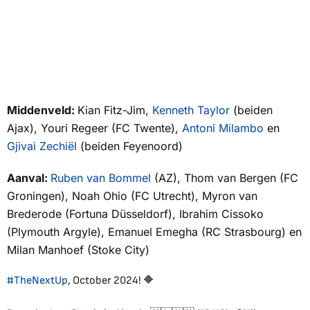
Middenveld:
Kian Fitz-Jim,
Kenneth Taylor
(beiden
Ajax), Youri Regeer (FC Twente),
Antoni Milambo
en
Gjivai Zechiël
(beiden Feyenoord)
Aanval:
Ruben van Bommel
(AZ), Thom van Bergen (FC
Groningen), Noah Ohio (FC Utrecht), Myron van
Brederode (Fortuna Düsseldorf), Ibrahim Cissoko
(Plymouth Argyle), Emanuel Emegha (RC Strasbourg) en
Milan Manhoef (Stoke City)
#TheNextUp
, October 2024! 🔶