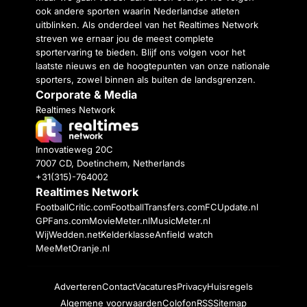
ook andere sporten waarin Nederlandse atleten
uitblinken. Als onderdeel van het Realtimes Network
streven we ernaar jou de meest complete
sportervaring te bieden. Blijf ons volgen voor het
laatste nieuws en de hoogtepunten van onze nationale
sporters, zowel binnen als buiten de landsgrenzen.
Corporate & Media
Realtimes Network
Innovatieweg 20C
7007 CD, Doetinchem, Netherlands
+31(315)-764002
Realtimes Network
FootballCritic.com
FootballTransfers.com
FCUpdate.nl
GPFans.com
MovieMeter.nl
MusicMeter.nl
WijWedden.net
Kelderklasse
Anfield watch
MeeMetOranje.nl
Adverteren
Contact
Vacatures
Privacy
Huisregels
Algemene voorwaarden
Colofon
RSS
Sitemap