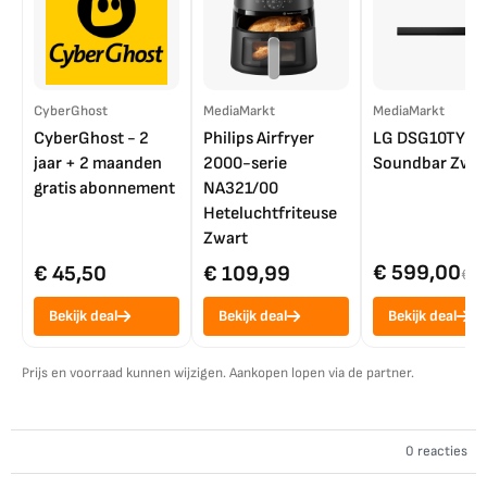
CyberGhost
MediaMarkt
MediaMarkt
CyberGhost - 2
Philips Airfryer
LG DSG10TY
jaar + 2 maanden
2000-serie
Soundbar Zwar
gratis abonnement
NA321/00
Heteluchtfriteuse
Zwart
€ 599,00
€ 45,50
€ 109,99
€ 7
Bekijk deal
Bekijk deal
Bekijk deal
Prijs en voorraad kunnen wijzigen. Aankopen lopen via de partner.
0 reacties