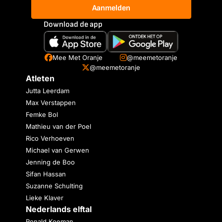
Aanmelden
Download de app
Mee Met Oranje
@meemetoranje
@meemetoranje
Atleten
Jutta Leerdam
Max Verstappen
Femke Bol
Mathieu van der Poel
Rico Verhoeven
Michael van Gerwen
Jenning de Boo
Sifan Hassan
Suzanne Schulting
Lieke Klaver
Nederlands elftal
Ronald Koeman