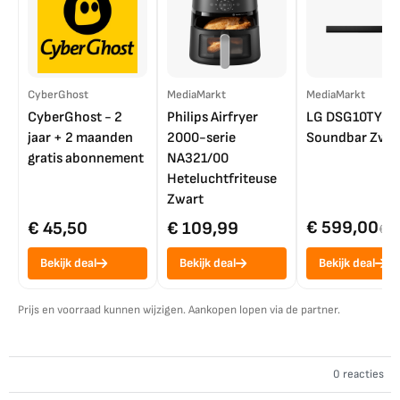
CyberGhost
MediaMarkt
MediaMarkt
CyberGhost - 2
Philips Airfryer
LG DSG10TY
jaar + 2 maanden
2000-serie
Soundbar Zwar
gratis abonnement
NA321/00
Heteluchtfriteuse
Zwart
€ 599,00
€ 45,50
€ 109,99
€ 7
Bekijk deal
Bekijk deal
Bekijk deal
Prijs en voorraad kunnen wijzigen. Aankopen lopen via de partner.
0 reacties