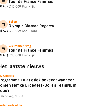
Tour de France Femmes
8 Aug
10:00
Frankrijk
Zeilen
Olympic Classes Regatta
8 Aug
21:00
San Pedro
Wielrennen weg
Tour de France Femmes
9 Aug
10:00
Frankrijk
Het laatste nieuws
K Atletiek
Programma EK atletiek bekend: wanneer
komen Femke Broeders-Bol en TeamNL in
ctie?
Vandaag, 15:08
ederlands elftal