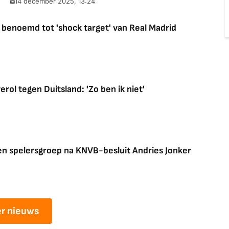
14 december 2025, 13:24
benoemd tot 'shock target' van Real Madrid
rol tegen Duitsland: 'Zo ben ik niet'
nen spelersgroep na KNVB-besluit Andries Jonker
r nieuws