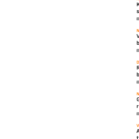
s
N
b
D
b
N
r
V
A
t