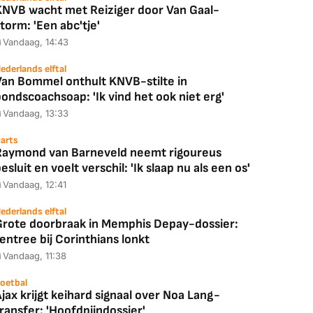
KNVB wacht met Reiziger door Van Gaal-
torm: 'Een abc'tje'
Vandaag, 14:43
ederlands elftal
Van Bommel onthult KNVB-stilte in
ondscoachsoap: 'Ik vind het ook niet erg'
Vandaag, 13:33
arts
Raymond van Barneveld neemt rigoureus
esluit en voelt verschil: 'Ik slaap nu als een os'
Vandaag, 12:41
ederlands elftal
Grote doorbraak in Memphis Depay-dossier:
entree bij Corinthians lonkt
Vandaag, 11:38
oetbal
jax krijgt keihard signaal over Noa Lang-
ransfer: 'Hoofdpijndossier'