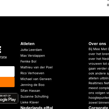
Atleten
Over ons
Bij Mee Met 
Jutta Leerdam
over het bren
Max Verstappen
atste
over het Nede
Femke Bol
vrouwen tot 
Mathieu van der Poel
gaan verder 
Rico Verhoeven
ook andere s
atleten uitbl
Michael van Gerwen
Realtimes Ne
Jenning de Boo
meest complet
Sifan Hassan
ons volgen vo
Suzanne Schulting
hoogtepunten
Lieke Klaver
zowel binnen
Nederlands elftal
Corporate