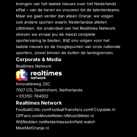
brengen van het laatste nieuws over het Nederlands
elftal – van de heren en vrouwen tot de talententeams.
Maar we gaan verder dan alleen Oranje: we volgen
ook andere sporten waarin Nederlandse atleten
uitblinken. Als onderdeel van het Realtimes Network
streven we ernaar jou de meest complete
sportervaring te bieden. Blijf ons volgen voor het
laatste nieuws en de hoogtepunten van onze nationale
sporters, zowel binnen als buiten de landsgrenzen.
Corporate & Media
Realtimes Network
Innovatieweg 20C
7007 CD, Doetinchem, Netherlands
+31(315)-764002
Realtimes Network
FootballCritic.com
FootballTransfers.com
FCUpdate.nl
GPFans.com
MovieMeter.nl
MusicMeter.nl
WijWedden.net
Kelderklasse
Anfield watch
MeeMetOranje.nl