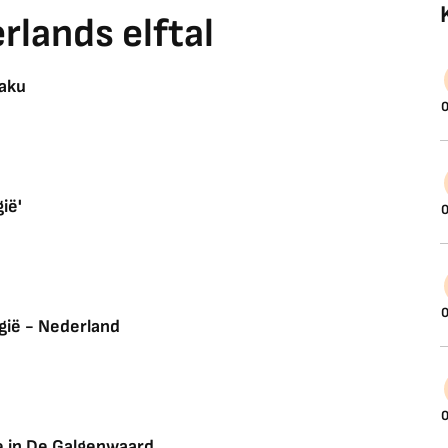
lands elftal
kaku
0
ië'
0
0
gië - Nederland
0
e in De Galgenwaard