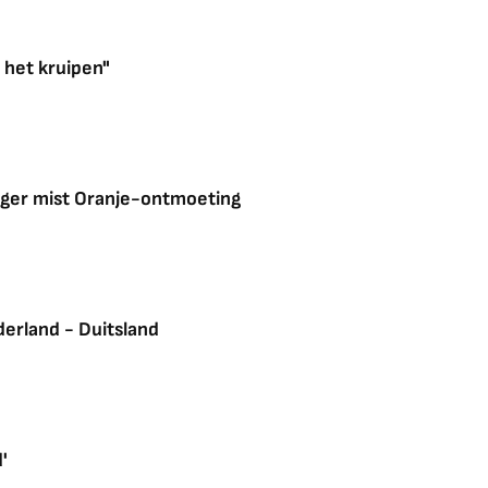
n het kruipen"
diger mist Oranje-ontmoeting
derland - Duitsland
'