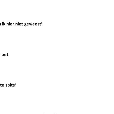
ik hier niet geweest'
moet'
e spits'