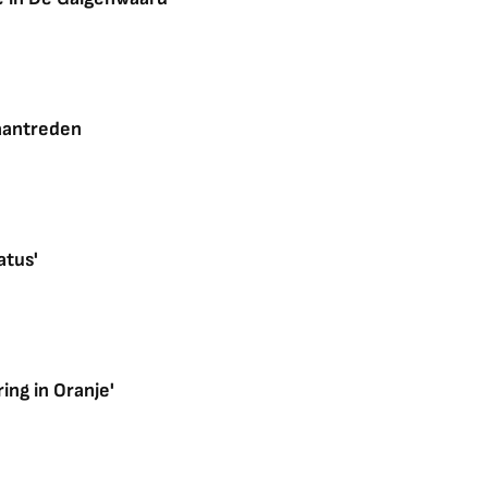
 aantreden
atus'
ing in Oranje'