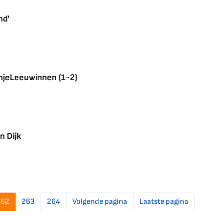
nd'
jeLeeuwinnen (1-2)
n Dijk
262
263
264
Volgende pagina
Laatste pagina