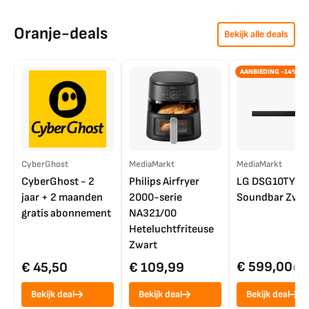
Oranje-deals
Bekijk alle deals
AANBIEDING -14%
CyberGhost
MediaMarkt
MediaMarkt
CyberGhost - 2
Philips Airfryer
LG DSG10TY
jaar + 2 maanden
2000-serie
Soundbar Zwar
gratis abonnement
NA321/00
Heteluchtfriteuse
Zwart
€ 599,00
€ 45,50
€ 109,99
€ 7
Bekijk deal
Bekijk deal
Bekijk deal