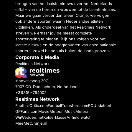
brengen van het laatste nieuws over het Nederlands
elftal – van de heren en vrouwen tot de talententeams.
Maar we gaan verder dan alleen Oranje: we volgen
ook andere sporten waarin Nederlandse atleten
uitblinken. Als onderdeel van het Realtimes Network
streven we ernaar jou de meest complete
sportervaring te bieden. Blijf ons volgen voor het
laatste nieuws en de hoogtepunten van onze nationale
sporters, zowel binnen als buiten de landsgrenzen.
Corporate & Media
Realtimes Network
Innovatieweg 20C
7007 CD, Doetinchem, Netherlands
+31(315)-764002
Realtimes Network
FootballCritic.com
FootballTransfers.com
FCUpdate.nl
GPFans.com
MovieMeter.nl
MusicMeter.nl
WijWedden.net
Kelderklasse
Anfield watch
MeeMetOranje.nl