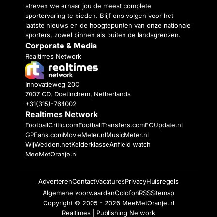
streven we ernaar jou de meest complete
sportervaring te bieden. Blijf ons volgen voor het
laatste nieuws en de hoogtepunten van onze nationale
sporters, zowel binnen als buiten de landsgrenzen.
Corporate & Media
Realtimes Network
Innovatieweg 20C
7007 CD, Doetinchem, Netherlands
+31(315)-764002
Realtimes Network
FootballCritic.com
FootballTransfers.com
FCUpdate.nl
GPFans.com
MovieMeter.nl
MusicMeter.nl
WijWedden.net
Kelderklasse
Anfield watch
MeeMetOranje.nl
Adverteren
Contact
Vacatures
Privacy
Huisregels
Algemene voorwaarden
Colofon
RSS
Sitemap
Copyright © 2005 - 2026
MeeMetOranje.nl
Realtimes | Publishing Network