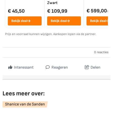
Zwart
€ 599,00
€ 45,50
€ 109,99
€ 7
Bekijk deal
Bekijk deal
Bekijk deal
Prijs en voorraad kunnen wijzigen. Aankopen lopen via de partner.
0 reacties
Interessant
Reageren
Delen
Lees meer over:
Shanice van de Sanden