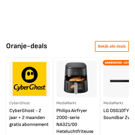
Oranje-deals
Bekijk alle deals
AANBIEDING -14%
CyberGhost
MediaMarkt
MediaMarkt
CyberGhost - 2
Philips Airfryer
LG DSG10TY
jaar + 2 maanden
2000-serie
Soundbar Zwar
gratis abonnement
NA321/00
Heteluchtfriteuse