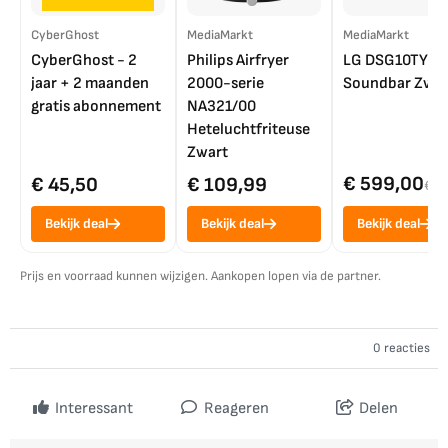
CyberGhost
MediaMarkt
MediaMarkt
CyberGhost - 2
Philips Airfryer
LG DSG10TY
jaar + 2 maanden
2000-serie
Soundbar Zwar
gratis abonnement
NA321/00
Heteluchtfriteuse
Zwart
€ 599,00
€ 45,50
€ 109,99
€ 7
Bekijk deal
Bekijk deal
Bekijk deal
Prijs en voorraad kunnen wijzigen. Aankopen lopen via de partner.
0 reacties
Interessant
Reageren
Delen