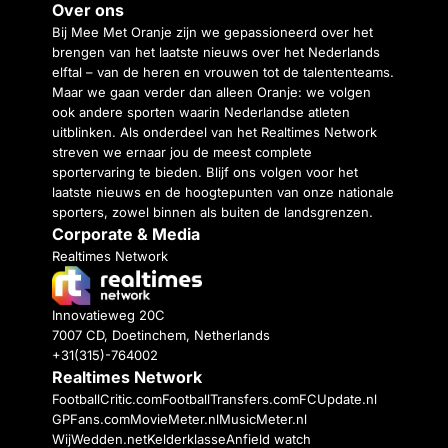
Over ons
Bij Mee Met Oranje zijn we gepassioneerd over het
brengen van het laatste nieuws over het Nederlands
elftal – van de heren en vrouwen tot de talententeams.
Maar we gaan verder dan alleen Oranje: we volgen
ook andere sporten waarin Nederlandse atleten
uitblinken. Als onderdeel van het Realtimes Network
streven we ernaar jou de meest complete
sportervaring te bieden. Blijf ons volgen voor het
laatste nieuws en de hoogtepunten van onze nationale
sporters, zowel binnen als buiten de landsgrenzen.
Corporate & Media
Realtimes Network
Innovatieweg 20C
7007 CD, Doetinchem, Netherlands
+31(315)-764002
Realtimes Network
FootballCritic.com
FootballTransfers.com
FCUpdate.nl
GPFans.com
MovieMeter.nl
MusicMeter.nl
WijWedden.net
Kelderklasse
Anfield watch