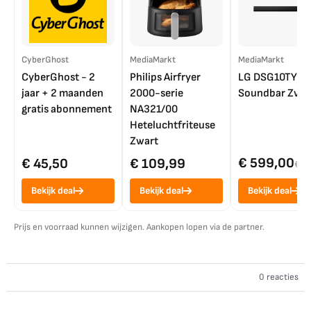
CyberGhost
MediaMarkt
MediaMarkt
CyberGhost - 2
Philips Airfryer
LG DSG10TY
jaar + 2 maanden
2000-serie
Soundbar Zwar
gratis abonnement
NA321/00
Heteluchtfriteuse
Zwart
€ 599,00
€ 45,50
€ 109,99
€ 7
Bekijk deal
Bekijk deal
Bekijk deal
Prijs en voorraad kunnen wijzigen. Aankopen lopen via de partner.
0 reacties