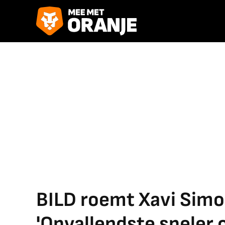
BILD roemt Xavi Simon
'Opvallendste speler o