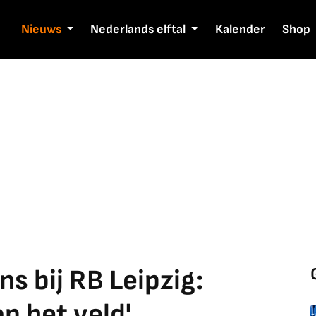
Nieuws
Nederlands elftal
Kalender
Shop
s bij RB Leipzig:
p het veld'