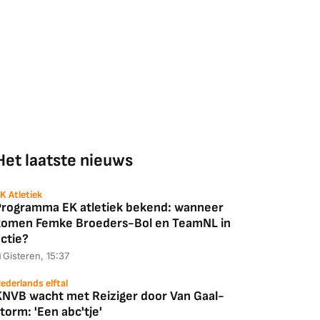
Het laatste nieuws
K Atletiek
Programma EK atletiek bekend: wanneer
komen Femke Broeders-Bol en TeamNL in
ctie?
Gisteren, 15:37
ederlands elftal
KNVB wacht met Reiziger door Van Gaal-
torm: 'Een abc'tje'