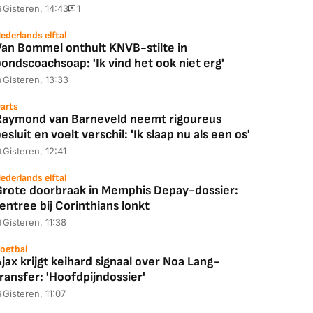
Gisteren, 14:43
1
ederlands elftal
Van Bommel onthult KNVB-stilte in
ondscoachsoap: 'Ik vind het ook niet erg'
Gisteren, 13:33
arts
Raymond van Barneveld neemt rigoureus
esluit en voelt verschil: 'Ik slaap nu als een os'
Gisteren, 12:41
ederlands elftal
Grote doorbraak in Memphis Depay-dossier:
entree bij Corinthians lonkt
Gisteren, 11:38
oetbal
jax krijgt keihard signaal over Noa Lang-
ransfer: 'Hoofdpijndossier'
Gisteren, 11:07