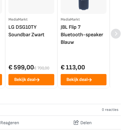
MediaMarkt
MediaMarkt
EP.nl
LG DSG10TY
JBL Flip 7
LG OL
Soundbar Zwart
Bluetooth-speaker
4K TV (
Blauw
€ 599,00
€ 113,00
€ 1.0
€ 700,00
Bekijk deal
Bekijk deal
Bekij
0 reacties
Reageren
Delen