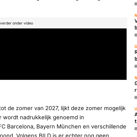
N
t verder onder video
b
D
b
N
r
 tot de zomer van 2027, lijkt deze zomer mogelijk
V
A
r wordt nadrukkelijk genoemd in
t
FC Barcelona, Bayern München en verschillende
toond. Volgens
BILD
is er echter nog geen