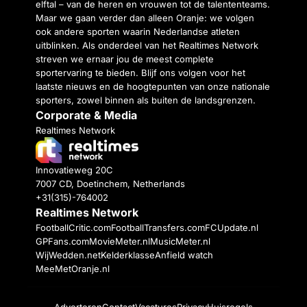
elftal – van de heren en vrouwen tot de talententeams.
Maar we gaan verder dan alleen Oranje: we volgen
ook andere sporten waarin Nederlandse atleten
uitblinken. Als onderdeel van het Realtimes Network
streven we ernaar jou de meest complete
sportervaring te bieden. Blijf ons volgen voor het
laatste nieuws en de hoogtepunten van onze nationale
sporters, zowel binnen als buiten de landsgrenzen.
Corporate & Media
Realtimes Network
Innovatieweg 20C
7007 CD, Doetinchem, Netherlands
+31(315)-764002
Realtimes Network
FootballCritic.com
FootballTransfers.com
FCUpdate.nl
GPFans.com
MovieMeter.nl
MusicMeter.nl
WijWedden.net
Kelderklasse
Anfield watch
MeeMetOranje.nl