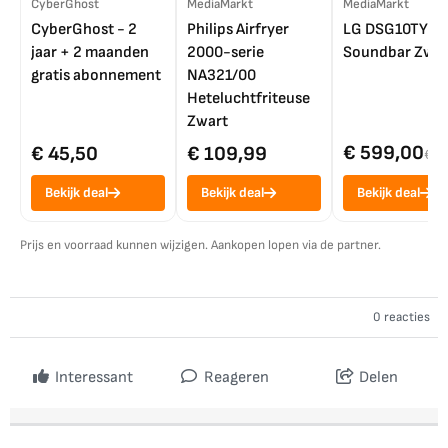
CyberGhost
MediaMarkt
MediaMarkt
CyberGhost - 2
Philips Airfryer
LG DSG10TY
jaar + 2 maanden
2000-serie
Soundbar Zwar
gratis abonnement
NA321/00
Heteluchtfriteuse
Zwart
€ 599,00
€ 45,50
€ 109,99
€ 7
Bekijk deal
Bekijk deal
Bekijk deal
Prijs en voorraad kunnen wijzigen. Aankopen lopen via de partner.
0 reacties
Interessant
Reageren
Delen