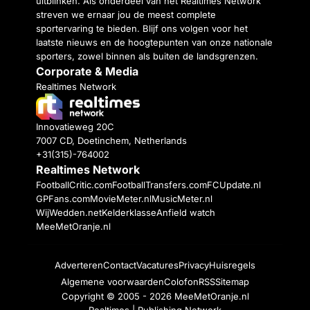
uitblinken. Als onderdeel van het Realtimes Network
streven we ernaar jou de meest complete
sportervaring te bieden. Blijf ons volgen voor het
laatste nieuws en de hoogtepunten van onze nationale
sporters, zowel binnen als buiten de landsgrenzen.
Corporate & Media
Realtimes Network
Innovatieweg 20C
7007 CD, Doetinchem, Netherlands
+31(315)-764002
Realtimes Network
FootballCritic.com
FootballTransfers.com
FCUpdate.nl
GPFans.com
MovieMeter.nl
MusicMeter.nl
WijWedden.net
Kelderklasse
Anfield watch
MeeMetOranje.nl
Adverteren
Contact
Vacatures
Privacy
Huisregels
Algemene voorwaarden
Colofon
RSS
Sitemap
Copyright © 2005 - 2026
MeeMetOranje.nl