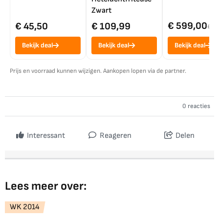
Zwart
€ 599,00
€ 45,50
€ 109,99
€ 7
Bekijk deal
Bekijk deal
Bekijk deal
Prijs en voorraad kunnen wijzigen. Aankopen lopen via de partner.
0 reacties
Interessant
Reageren
Delen
Lees meer over:
WK 2014