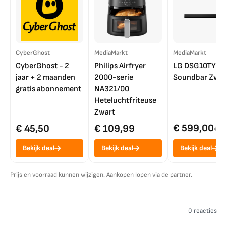
CyberGhost
MediaMarkt
MediaMarkt
CyberGhost - 2
Philips Airfryer
LG DSG10TY
jaar + 2 maanden
2000-serie
Soundbar Zwar
gratis abonnement
NA321/00
Heteluchtfriteuse
Zwart
€ 599,00
€ 45,50
€ 109,99
€ 7
Bekijk deal
Bekijk deal
Bekijk deal
Prijs en voorraad kunnen wijzigen. Aankopen lopen via de partner.
0 reacties