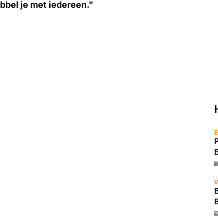
bbel je met iedereen."
E
V
B