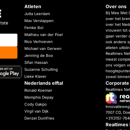
Atleten
Over ons
Bij Mee Met 
Jutta Leerdam
over het bren
Max Verstappen
atste
over het Nede
Femke Bol
vrouwen tot 
Mathieu van der Poel
gaan verder 
Rico Verhoeven
ook andere s
atleten uitbl
Michael van Gerwen
Realtimes Ne
Jenning de Boo
meest complet
Sifan Hassan
ons volgen vo
Suzanne Schulting
hoogtepunten
Lieke Klaver
zowel binnen
Nederlands elftal
Corporate
Realtimes Ne
Ronald Koeman
Memphis Depay
Cody Gakpo
Innovatiewe
Virgil van Dijk
7007 CD, Doe
+31(315)-76
Denzel Dumfries
Realtimes