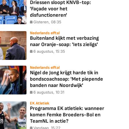
Driessen sloopt KNVB-top:
'Façade voor het
disfunctioneren'
Gisteren, 08:35
Nederlands elftal
Buitenland kijkt met verbazing
naar Oranje-soap: 'Iets zieligs'
6 augustus, 15:35
Nederlands elftal
Nigel de Jong krijgt harde tik in
bondscoachsoap: 'Met piepende
banden naar Noordwijk'
6 augustus, 10:31
EK Atletiek
Programma EK atletiek: wanneer
komen Femke Broeders-Bol en
TeamNL in actie?
Vandaag, 15:22