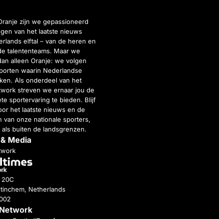
Oranje zijn we gepassioneerd
gen van het laatste nieuws
rlands elftal – van de heren en
de talententeams. Maar we
dan alleen Oranje: we volgen
porten waarin Nederlandse
inken. Als onderdeel van het
twork streven we ernaar jou de
e sportervaring te bieden. Blijf
or het laatste nieuws en de
 van onze nationale sporters,
 als buiten de landsgrenzen.
 & Media
twork
g 20C
tinchem, Netherlands
4002
 Network