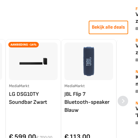
F
z
Bekijk alle deals
B
AANBIEDING -14%
z
N
K
m
MediaMarkt
MediaMarkt
EP.nl
LG DSG10TY
JBL Flip 7
LG OL
Soundbar Zwart
Bluetooth-speaker
4K TV (
N
V
Blauw
'
€ 599,00
€ 113,00
€ 1.0
€ 700,00