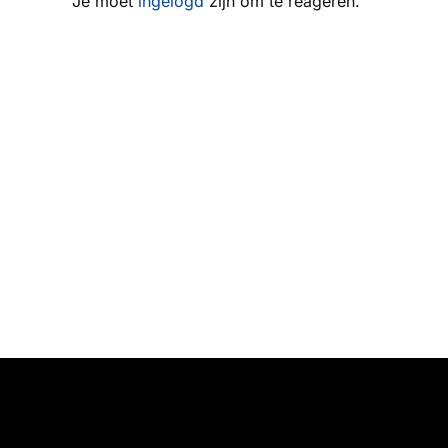
Je moet
ingelogd
zijn om te reageren.