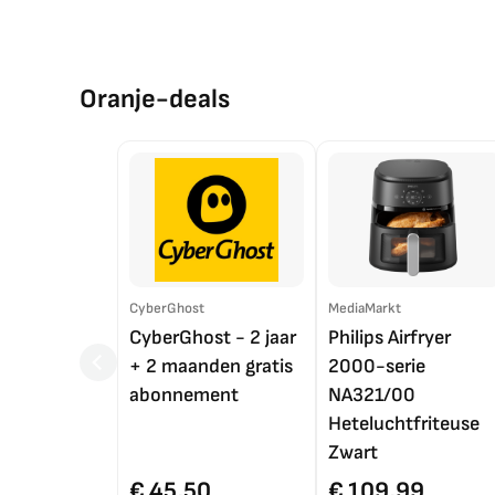
Oranje-deals
CyberGhost
MediaMarkt
CyberGhost - 2 jaar
Philips Airfryer
+ 2 maanden gratis
2000-serie
abonnement
NA321/00
Heteluchtfriteuse
Zwart
€ 45,50
€ 109,99