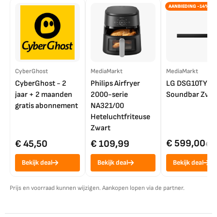
AANBIEDING -14%
CyberGhost
MediaMarkt
MediaMarkt
CyberGhost - 2
Philips Airfryer
LG DSG10TY
jaar + 2 maanden
2000-serie
Soundbar Zwar
gratis abonnement
NA321/00
Heteluchtfriteuse
Zwart
€ 599,00
€ 45,50
€ 109,99
€ 7
Bekijk deal
Bekijk deal
Bekijk deal
Prijs en voorraad kunnen wijzigen. Aankopen lopen via de partner.