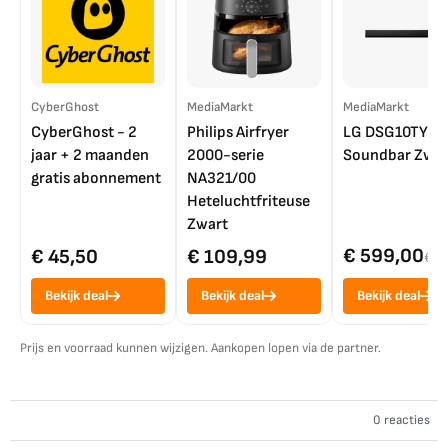
CyberGhost
MediaMarkt
MediaMarkt
CyberGhost - 2
Philips Airfryer
LG DSG10TY
jaar + 2 maanden
2000-serie
Soundbar Zwar
gratis abonnement
NA321/00
Heteluchtfriteuse
Zwart
€ 599,00
€ 45,50
€ 109,99
€ 7
Bekijk deal
Bekijk deal
Bekijk deal
Prijs en voorraad kunnen wijzigen. Aankopen lopen via de partner.
0 reacties