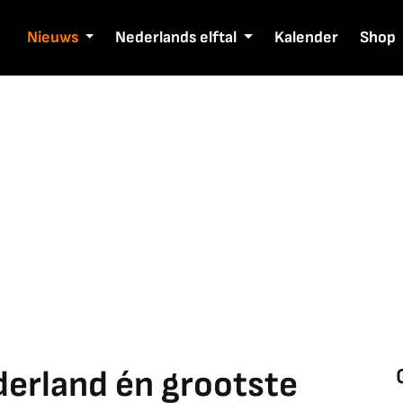
Nieuws
Nederlands elftal
Kalender
Shop
derland én grootste