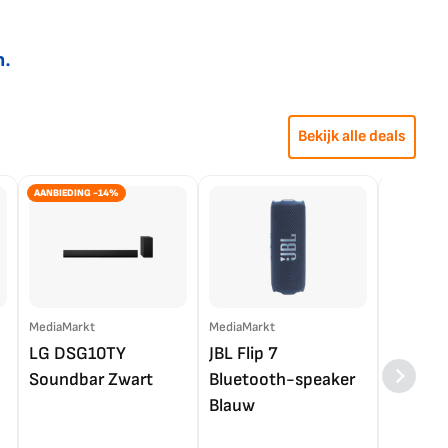
n.
Bekijk alle deals
AANBIEDING -14%
MediaMarkt
MediaMarkt
EP.nl
LG DSG10TY
JBL Flip 7
LG OL
Soundbar Zwart
Bluetooth-speaker
4K TV (
Blauw