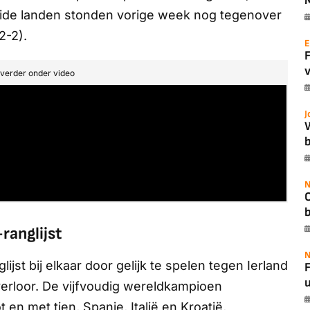
Beide landen stonden vorige week nog tegenover
2-2).
E
v
t verder onder video
J
b
N
ranglijst
N
jst bij elkaar door gelijk te spelen tegen Ierland
F
u
 verloor. De vijfvoudig wereldkampioen
 en met tien, Spanje, Italië en Kroatië,