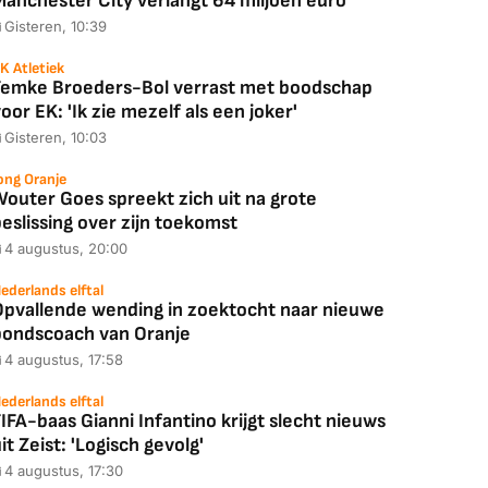
Manchester City verlangt 64 miljoen euro
Gisteren, 10:39
K Atletiek
Femke Broeders-Bol verrast met boodschap
oor EK: 'Ik zie mezelf als een joker'
Gisteren, 10:03
ong Oranje
Wouter Goes spreekt zich uit na grote
eslissing over zijn toekomst
4 augustus, 20:00
ederlands elftal
Opvallende wending in zoektocht naar nieuwe
bondscoach van Oranje
4 augustus, 17:58
ederlands elftal
IFA-baas Gianni Infantino krijgt slecht nieuws
it Zeist: 'Logisch gevolg'
4 augustus, 17:30