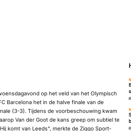
N
B
s
woensdagavond op het veld van het Olympisch
C Barcelona het in de halve finale van de
N
nale (3-3). Tijdens de voorbeschouwing kwam
aarop Van der Goot de kans greep om subtiel te
b
"Hij komt van Leeds", merkte de
Ziggo Sport
-