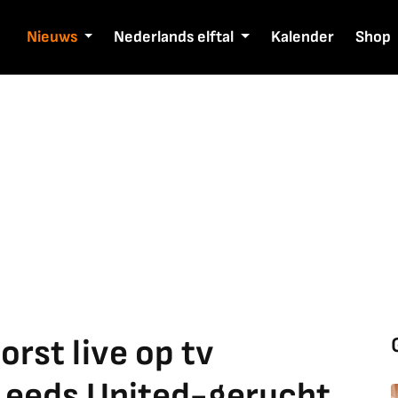
Nieuws
Nederlands elftal
Kalender
Shop
rst live op tv
Leeds United-gerucht