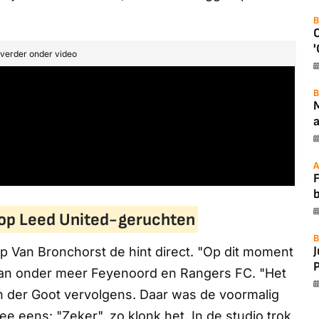
B
'
t verder onder video
B
a
A
F
 op Leed United-geruchten
B
eep Van Bronchorst de hint direct. "Op dit moment
P
 van onder meer Feyenoord en Rangers FC. "Het
n der Goot vervolgens. Daar was de voormalig
e eens: "Zeker", zo klonk het. In de studio trok