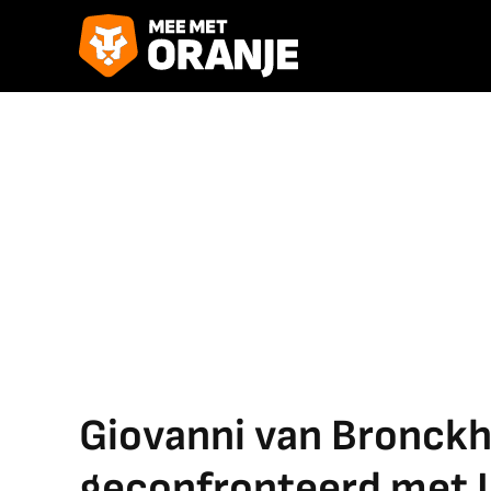
Giovanni van Bronckho
geconfronteerd met 