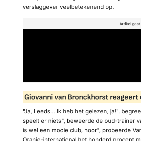
verslaggever veelbetekenend op.
Artikel gaa
Giovanni van Bronckhorst reageert
"Ja, Leeds... Ik heb het gelezen, ja!", begr
speelt er niets", beweerde de oud-trainer
is wel een mooie club, hoor", probeerde Va
Oranje-international het honderd procent me