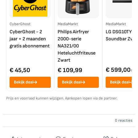
CyberGhost
MediaMarkt
MediaMarkt
CyberGhost - 2
Philips Airfryer
LG DSG10TY
jaar + 2 maanden
2000-serie
Soundbar Zwar
gratis abonnement
NA321/00
Heteluchtfriteuse
Zwart
€ 599,00
€ 45,50
€ 109,99
€ 7
Bekijk deal
Bekijk deal
Bekijk deal
Prijs en voorraad kunnen wijzigen. Aankopen lopen via de partner.
0 reacties