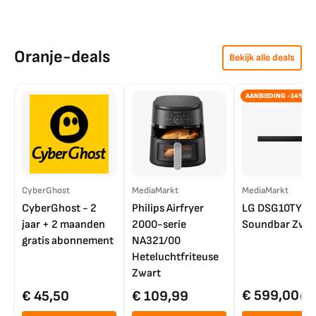
Oranje-deals
Bekijk alle deals
AANBIEDING -14%
CyberGhost
MediaMarkt
MediaMarkt
CyberGhost - 2
Philips Airfryer
LG DSG10TY
jaar + 2 maanden
2000-serie
Soundbar Zwar
gratis abonnement
NA321/00
Heteluchtfriteuse
Zwart
€ 599,00
€ 45,50
€ 109,99
€ 7