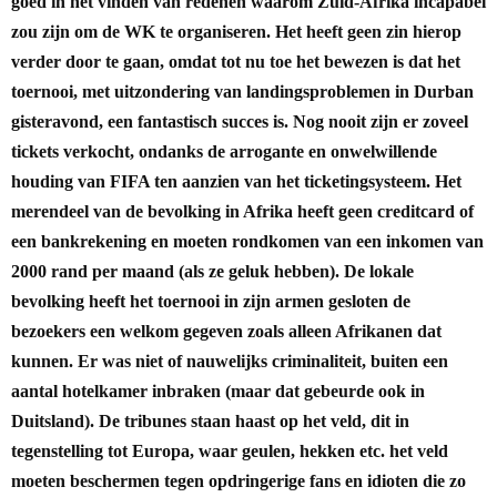
goed in het vinden van redenen waarom Zuid-Afrika incapabel
zou zijn om de WK te organiseren. Het heeft geen zin hierop
verder door te gaan, omdat tot nu toe het bewezen is dat het
toernooi, met uitzondering van landingsproblemen in Durban
gisteravond, een fantastisch succes is. Nog nooit zijn er zoveel
tickets verkocht, ondanks de arrogante en onwelwillende
houding van FIFA ten aanzien van het ticketingsysteem. Het
merendeel van de bevolking in Afrika heeft geen creditcard of
een bankrekening en moeten rondkomen van een inkomen van
2000 rand per maand (als ze geluk hebben). De lokale
bevolking heeft het toernooi in zijn armen gesloten de
bezoekers een welkom gegeven zoals alleen Afrikanen dat
kunnen. Er was niet of nauwelijks criminaliteit, buiten een
aantal hotelkamer inbraken (maar dat gebeurde ook in
Duitsland). De tribunes staan haast op het veld, dit in
tegenstelling tot Europa, waar geulen, hekken etc. het veld
moeten beschermen tegen opdringerige fans en idioten die zo