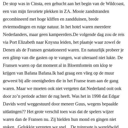
De stop was in Cinsta, een gehucht aan het begin van de Wildcoast,
een van mijn favoriete plekken in ZA. Mooie zandstranden
gecombineerd met hoge kliffen en zandduinen, brede
riviermodingen en ruige natuur. In het hotel waren meerdere
Nederlanders, maar geen kampeerders.
De volgende dag zou de reis
via Port Elizabeth naar Knysna leiden, het plaatsje waar zowel de
Denen als de Fransen gestationeerd waren. En natuurlijk probeer je
een glimp van die gasten op te vangen, wat uiteraard niet lukte. De
Fransen waren op dat moment al in Bloemfontein om klop te
krijgen van Bafana Bafana.
Ik had graag een vlieg op de muur
geweest bij alle onenigheden die in het Franse team aan de gang
waren. Maar we moeten ook niet vergeten dat Nederland ooit ook
door zo’n periode achter de rug heeft. Was het in 1998 dat Edgar
Davids werd weggestuurd door meneer Guus, wegens bepaalde
uitlatingen?? Het grote verschil toen was dat de spelers wijzer
waren dan de Fransen nu. Zij hielden hun mond en gingen niet
staken.. Gelukkig vergeten we snel....
De tuinroute is wereldwijd