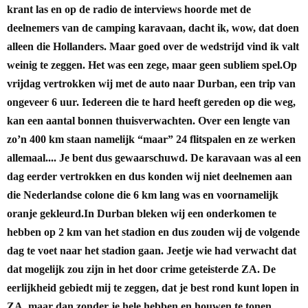
krant las en op de radio de interviews hoorde met de
deelnemers van de camping karavaan, dacht ik, wow, dat doen
alleen die Hollanders. Maar goed over de wedstrijd vind ik valt
weinig te zeggen. Het was een zege, maar geen subliem spel.
Op
vrijdag vertrokken wij met de auto naar Durban, een trip van
ongeveer 6 uur. Iedereen die te hard heeft gereden op die weg,
kan een aantal bonnen thuisverwachten. Over een lengte van
zo’n 400 km staan namelijk “maar” 24 flitspalen en ze werken
allemaal.... Je bent dus gewaarschuwd. De karavaan was al een
dag eerder vertrokken en dus konden wij niet deelnemen aan
die Nederlandse colone die 6 km lang was en voornamelijk
oranje gekleurd.
In Durban bleken wij een onderkomen te
hebben op 2 km van het stadion en dus zouden wij de volgende
dag te voet naar het stadion gaan. Jeetje wie had verwacht dat
dat mogelijk zou zijn in het door crime geteisterde ZA. De
eerlijkheid gebiedt mij te zeggen, dat je best rond kunt lopen in
ZA, maar dan zonder je hele hebben en houwen te tonen.