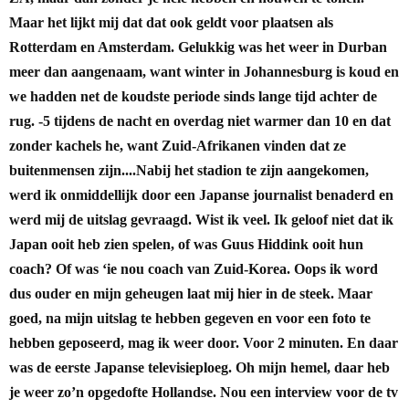
Maar het lijkt mij dat dat ook geldt voor plaatsen als
Rotterdam en Amsterdam.
Gelukkig was het weer in Durban
meer dan aangenaam, want winter in Johannesburg is koud en
we hadden net de koudste periode sinds lange tijd achter de
rug. -5 tijdens de nacht en overdag niet warmer dan 10 en dat
zonder kachels he, want Zuid-Afrikanen vinden dat ze
buitenmensen zijn....
Nabij het stadion te zijn aangekomen,
werd ik onmiddellijk door een Japanse journalist benaderd en
werd mij de uitslag gevraagd. Wist ik veel. Ik geloof niet dat ik
Japan ooit heb zien spelen, of was Guus Hiddink ooit hun
coach? Of was ‘ie nou coach van Zuid-Korea. Oops ik word
dus ouder en mijn geheugen laat mij hier in de steek. Maar
goed, na mijn uitslag te hebben gegeven en voor een foto te
hebben geposeerd, mag ik weer door. Voor 2 minuten. En daar
was de eerste Japanse televisieploeg. Oh mijn hemel, daar heb
je weer zo’n opgedofte Hollandse. Nou een interview voor de tv