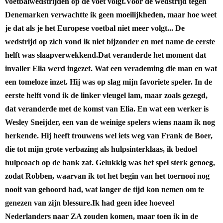
voetbalwedstrijden op de voet volgt.
Voor de wedstrijd tegen
Denemarken verwachtte ik geen moeilijkheden, maar hoe weet
je dat als je het Europese voetbal niet meer volgt... De
wedstrijd op zich vond ik niet bijzonder en met name de eerste
helft was slaapverwekkend.
Dat veranderde het moment dat
invaller Elia werd ingezet. Wat een verademing die man en wat
een tomeloze inzet. Hij was op slag mijn favoriete speler. In de
eerste helft vond ik de linker vleugel lam, maar zoals gezegd,
dat veranderde met de komst van Elia. En wat een werker is
Wesley Sneijder, een van de weinige spelers wiens naam ik nog
herkende. Hij heeft trouwens wel iets weg van Frank de Boer,
die tot mijn grote verbazing als hulpsinterklaas, ik bedoel
hulpcoach op de bank zat. Gelukkig was het spel sterk genoeg,
zodat Robben, waarvan ik tot het begin van het toernooi nog
nooit van gehoord had, wat langer de tijd kon nemen om te
genezen van zijn blessure.
Ik had geen idee hoeveel
Nederlanders naar ZA zouden komen, maar toen ik in de