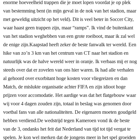
enorme hoeveelheid trappen die je moet lopen voordat je op plek
van bestemming bent (in mijn geval in de nok van het stadion, maar
met geweldig uitzicht op het veld). Dit is veel beter in Soccer City,
waar haast geen trappen zijn, maar “ramps”. Ik vind de buitenkant
van het stadion weghebben van een grote roeiboot, maar ik zal wel
de enige zijn.
Kaapstad heeft zeker de beste fanwalk ter wereld. Een
hike van zo’n 3 km van het centrum van CT naar het stadion en
natuurlijk was de halve wereld weer in oranje. Ik verbaas mij er nog
steeds over dat er zovelen van ons hier waren. Ik had alle verhalen
al gehoord over exorbitant hoge kosten voor vliegreizen en dan
Match, de mislukte organisatie achter FIFA en zijn idioot hoge
prijzen voor accomodatie. Het aardige was dat het flatgebouw waar
wij voor 4 dagen zouden zijn, totaal in beslag was genomen door
voetbal fans van alle nationaliteiten. De eigenaren moeten goudgeld
hebben verdiend.
De wedstrijd tegen Kameroen vond ik de beste
van de 3, ondanks het feit dat Nederland van tijd tot tijd vergat te
spelen. Je kon wel merken dat de jongens meer in het spel groeiden