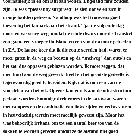
voornamelijk in en om Durban wonen, Engeland fans zouden
zijn. Ik was “pleasantly surprised” te zien dat velen zich in
oranje hadden gehesen. Na afloop was het trouwens goed
toeven bij het fanpark aan het strand.
Tja, de volgende dag
moesten we vroeg weg, omdat de route dwars door de Transkei
zou gaan, een vroeger thuisland en een van de armste gebieden
in ZA. De laatste keer dat ik die route gereden had, waren er
meer gaten in de weg en beesten op de “snelweg” dan auto’s en
het zou dus oppassen geblazen worden.
Ik moet zeggen, dat
men hard aan de weg gewerkt heeft en het grootste gedeelte is
tegenwoordig goed te bereiden. Kijk dat is nou een van de
voordelen van het wk. Opeens kan er iets aan de infrastructuur
gedaan worden. Sommige deelnemers in de karavaan waren
met campers en de combinatie van links rijden en rechts sturen
in heuvelachtig terrein moet moeilijk geweest zijn. Maar het
was behoorlijk irritant, om tot een aantal keer toe van de
sokken te worden gereden omdat ze de afstand niet goed