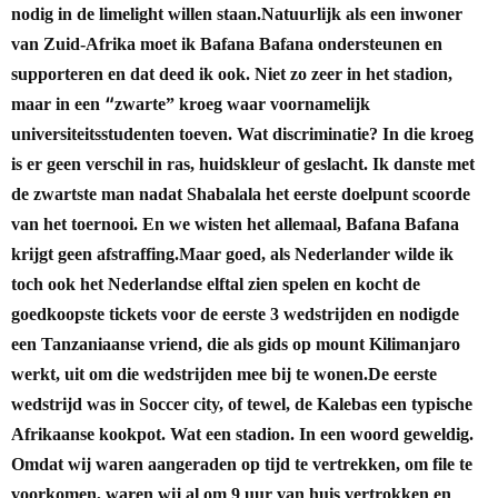
nodig in de limelight willen staan.
Natuurlijk als een inwoner
van Zuid-Afrika moet ik Bafana Bafana ondersteunen en
supporteren en dat deed ik ook. Niet zo zeer in het stadion,
“
maar in een
zwarte” kroeg waar voornamelijk
universiteitsstudenten toeven. Wat discriminatie? In die kroeg
is er geen verschil in ras, huidskleur of geslacht. Ik danste met
de zwartste man nadat Shabalala het eerste doelpunt scoorde
van het toernooi. En we wisten het allemaal, Bafana Bafana
krijgt geen afstraffing.
Maar goed, als Nederlander wilde ik
toch ook het Nederlandse elftal zien spelen en kocht de
goedkoopste tickets voor de eerste 3 wedstrijden en nodigde
een Tanzaniaanse vriend, die als gids op mount Kilimanjaro
werkt, uit om die wedstrijden mee bij te wonen.
De eerste
wedstrijd was in Soccer city, of tewel, de Kalebas een typische
Afrikaanse kookpot. Wat een stadion. In een woord geweldig.
Omdat wij waren aangeraden op tijd te vertrekken, om file te
voorkomen, waren wij al om 9 uur van huis vertrokken en