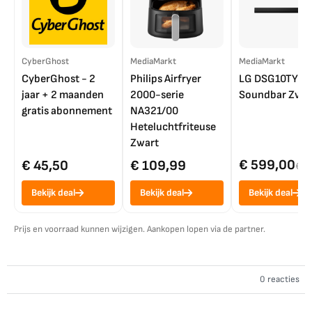
CyberGhost
MediaMarkt
MediaMarkt
CyberGhost - 2
Philips Airfryer
LG DSG10TY
jaar + 2 maanden
2000-serie
Soundbar Zwar
gratis abonnement
NA321/00
Heteluchtfriteuse
Zwart
€ 599,00
€ 45,50
€ 109,99
€ 7
Bekijk deal
Bekijk deal
Bekijk deal
Prijs en voorraad kunnen wijzigen. Aankopen lopen via de partner.
0 reacties