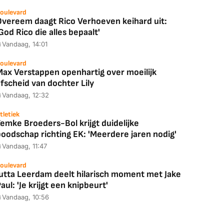
oulevard
Overeem daagt Rico Verhoeven keihard uit:
God Rico die alles bepaalt'
Vandaag, 14:01
oulevard
Max Verstappen openhartig over moeilijk
fscheid van dochter Lily
Vandaag, 12:32
tletiek
emke Broeders-Bol krijgt duidelijke
boodschap richting EK: 'Meerdere jaren nodig'
Vandaag, 11:47
Coolblue
MediaMarkt
ED55C56LB
JBL Partybox
Google TV Streame
oulevard
Jutta Leerdam deelt hilarisch moment met Jake
2025)
Ultimate Zwart
4K
aul: 'Je krijgt een knipbeurt'
Vandaag, 10:56