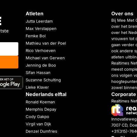
Atleten
Over ons
Bij Mee Met 
Jutta Leerdam
over het bren
Max Verstappen
atste
over het Nede
Femke Bol
vrouwen tot 
Mathieu van der Poel
gaan verder 
Rico Verhoeven
ook andere s
atleten uitbl
Michael van Gerwen
Realtimes Ne
Jenning de Boo
meest complet
Sifan Hassan
ons volgen vo
Suzanne Schulting
hoogtepunten
Lieke Klaver
zowel binnen
Nederlands elftal
Corporate
Realtimes Ne
Ronald Koeman
Memphis Depay
Cody Gakpo
Innovatiewe
Virgil van Dijk
7007 CD, Doe
+31(315)-76
Denzel Dumfries