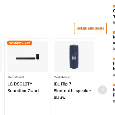
B
'
Bekijk alle deals
B
a
AANBIEDING -14%
A
F
MediaMarkt
MediaMarkt
EP.nl
LG DSG10TY
JBL Flip 7
LG OL
B
Soundbar Zwart
Bluetooth-speaker
4K TV (
P
Blauw