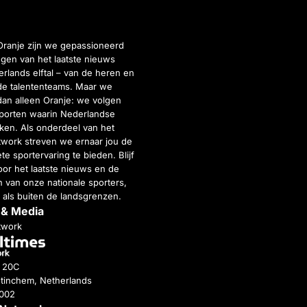
Oranje zijn we gepassioneerd
gen van het laatste nieuws
rlands elftal – van de heren en
de talententeams. Maar we
dan alleen Oranje: we volgen
porten waarin Nederlandse
inken. Als onderdeel van het
twork streven we ernaar jou de
e sportervaring te bieden. Blijf
or het laatste nieuws en de
 van onze nationale sporters,
 als buiten de landsgrenzen.
 & Media
twork
g 20C
tinchem, Netherlands
4002