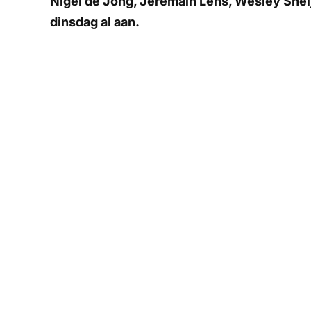
Nigel de Jong, Jeremain Lens, Wesley Sneij
dinsdag al aan.