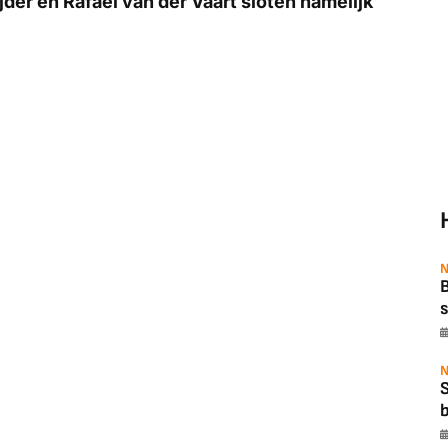
der en Rafael van der Vaart sloten namelijk
N
B
s
N
b