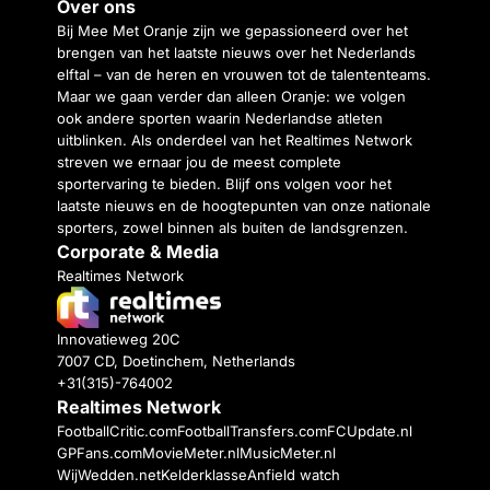
Over ons
Bij Mee Met Oranje zijn we gepassioneerd over het
brengen van het laatste nieuws over het Nederlands
elftal – van de heren en vrouwen tot de talententeams.
Maar we gaan verder dan alleen Oranje: we volgen
ook andere sporten waarin Nederlandse atleten
uitblinken. Als onderdeel van het Realtimes Network
streven we ernaar jou de meest complete
sportervaring te bieden. Blijf ons volgen voor het
laatste nieuws en de hoogtepunten van onze nationale
sporters, zowel binnen als buiten de landsgrenzen.
Corporate & Media
Realtimes Network
Innovatieweg 20C
7007 CD, Doetinchem, Netherlands
+31(315)-764002
Realtimes Network
FootballCritic.com
FootballTransfers.com
FCUpdate.nl
GPFans.com
MovieMeter.nl
MusicMeter.nl
WijWedden.net
Kelderklasse
Anfield watch