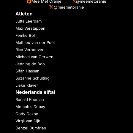
Mee Met Oranje
@meemetoranje
@meemetoranje
Atleten
Jutta Leerdam
Max Verstappen
Femke Bol
Mathieu van der Poel
Rico Verhoeven
Michael van Gerwen
Jenning de Boo
Sifan Hassan
Suzanne Schulting
Lieke Klaver
Nederlands elftal
Ronald Koeman
Memphis Depay
Cody Gakpo
Virgil van Dijk
Denzel Dumfries