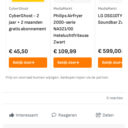
CyberGhost
MediaMarkt
MediaMarkt
CyberGhost - 2
Philips Airfryer
LG DSG10TY
jaar + 2 maanden
2000-serie
Soundbar Zwar
gratis abonnement
NA321/00
Heteluchtfriteuse
Zwart
€ 599,00
€ 45,50
€ 109,99
€ 7
Bekijk deal
Bekijk deal
Bekijk deal
Prijs en voorraad kunnen wijzigen. Aankopen lopen via de partner.
0 reacties
Interessant
Reageren
Delen