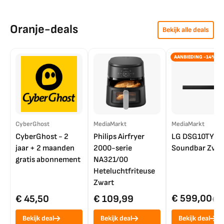
Oranje-deals
Bekijk alle deals
AANBIEDING -14%
CyberGhost
MediaMarkt
MediaMarkt
CyberGhost - 2
Philips Airfryer
LG DSG10TY
jaar + 2 maanden
2000-serie
Soundbar Zwar
gratis abonnement
NA321/00
Heteluchtfriteuse
Zwart
€ 599,00
€ 45,50
€ 109,99
€ 7
Bekijk deal
Bekijk deal
Bekijk deal